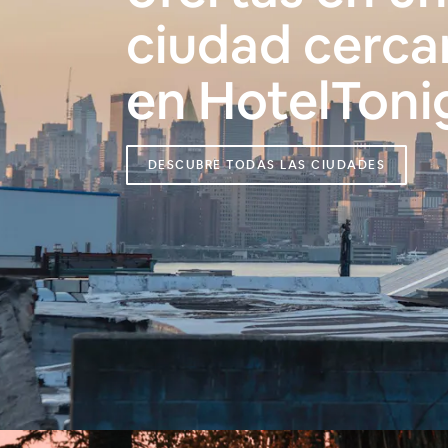
ciudad cercan
en HotelToni
DESCUBRE TODAS LAS CIUDADES