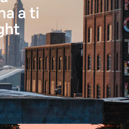
a a ti
ght