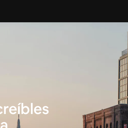
reíbles
na