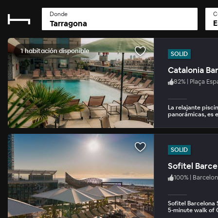
Donde
C
E
1 habitación disponible
SOLID
Catalonia Ba
82
%
|
Plaça Esp
La relajante pisci
panorámicas, es el
SOLID
Sofitel Barc
100
%
|
Barcelon
Sofitel Barcelona
5-minute walk of 