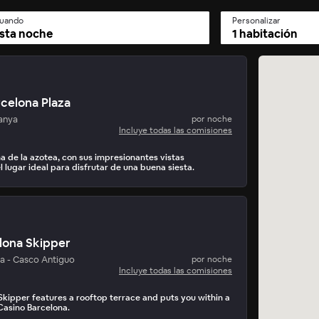
uando
Personalizar
sta noche
1 habitación
rcelona Plaza
anya
por noche
Incluye todas las comisiones
na de la azotea, con sus impresionantes vistas
 lugar ideal para disfrutar de una buena siesta.
elona Skipper
a - Casco Antiguo
por noche
Incluye todas las comisiones
 Skipper features a rooftop terrace and puts you within a
Casino Barcelona.