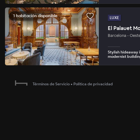
1 habitación disponible
LUXE
El Palauet M
Barcelona - Oest
Stylish hideaway 
modernist buildin
Términos de Servicio
•
Política de privacidad