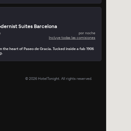
odernist Suites Barcelona
e
por noche
Incluye todas las comisiones
in the heart of Paseo de Gracia. Tucked inside a fab 1906
g.
©
2026
HotelTonight. All rights reserved.