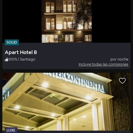
SOLID
Apart Hotel B
100
%
|
Santiago
por noche
Incluye todas las comisiones
LUXE