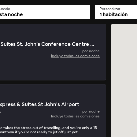
uando
Personalizar
sta noche
1 habitación
Candlewood Suites St. John’s Conference Centre By Ihg
por noche
Incluye todas las comisiones
xpress & Suites St John's Airport
s
por noche
Incluye todas las comisiones
le takes the stress out of travelling, and you’re only a 15-
ntown if you’re not ready to jet off just yet.