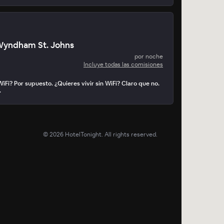
yndham St. Johns
por noche
Incluye todas las comisiones
WiFi? Por supuesto. ¿Quieres vivir sin WiFi? Claro que no.
.
©
2026
HotelTonight. All rights reserved.