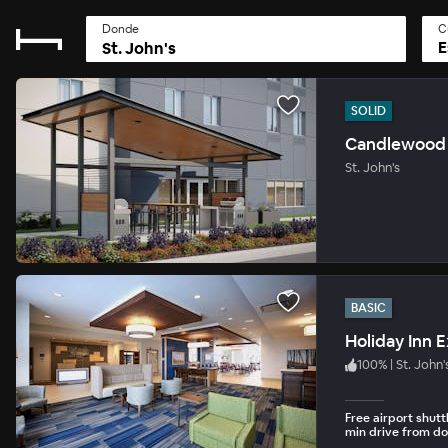
Donde
C
E
SOLID
St. John's
BASIC
Holiday Inn E
100
%
|
St. John'
Free airport shutt
min drive from dow