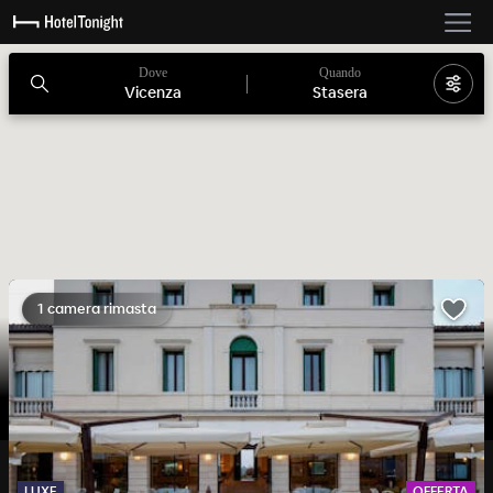
Dove
Quando
Vicenza
Stasera
1 camera rimasta
LUXE
OFFERTA