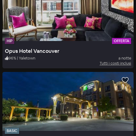
HIP
OFFERTA
Opus Hotel Vancouver
96
%
|
Yaletown
a notte
Tutti i costi inclusi
BASIC