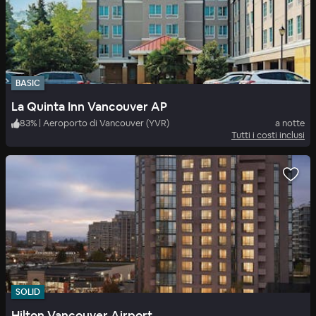
BASIC
La Quinta Inn Vancouver AP
83
%
|
Aeroporto di Vancouver (YVR)
a notte
Tutti i costi inclusi
SOLID
Hilton Vancouver Airport