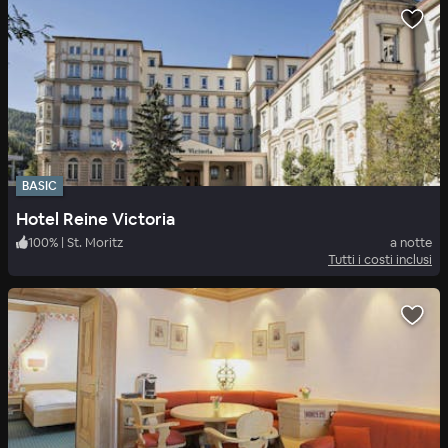
BASIC
Hotel Reine Victoria
100
%
|
St. Moritz
a notte
Tutti i costi inclusi