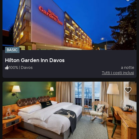
BASIC
Hilton Garden Inn Davos
100
%
|
Davos
a notte
Tutti i costi inclusi