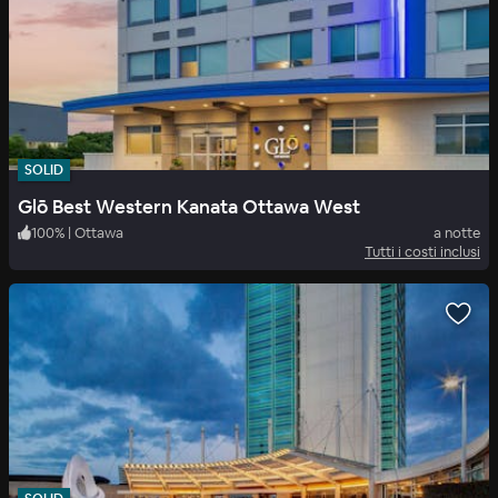
SOLID
Glō Best Western Kanata Ottawa West
100
%
|
Ottawa
a notte
Tutti i costi inclusi