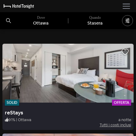
Dove
Quando
Ottawa
Stasera
SOLID
OFFERTA
reStays
91
%
|
Ottawa
a notte
Tutti i costi inclusi