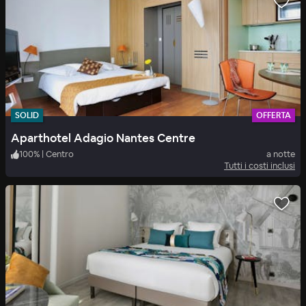
SOLID
OFFERTA
Aparthotel Adagio Nantes Centre
100
%
|
Centro
a notte
Tutti i costi inclusi