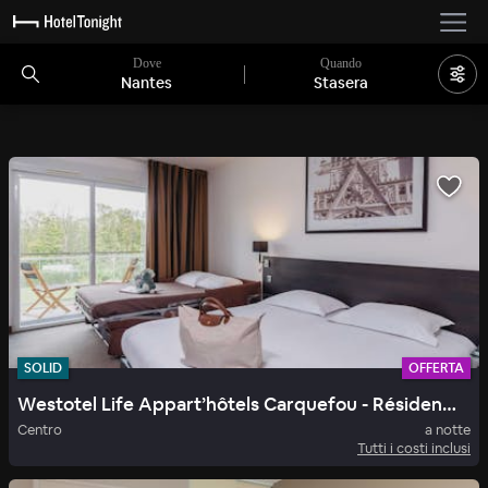
Dove
Quando
Nantes
Stasera
SOLID
OFFERTA
Westotel Life Appart’hôtels Carquefou - Résidence 4*
Centro
a notte
Tutti i costi inclusi