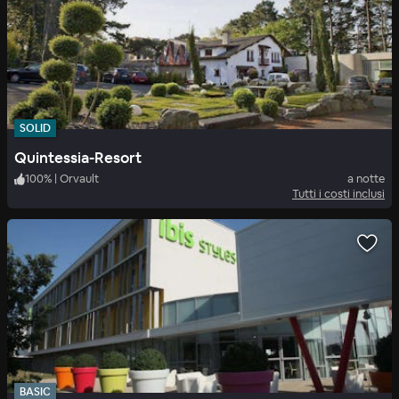
SOLID
Quintessia-Resort
100
%
|
Orvault
a notte
Tutti i costi inclusi
BASIC