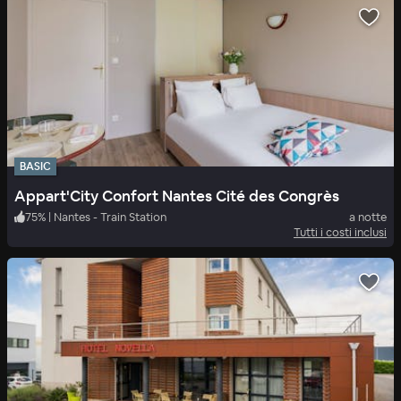
BASIC
Appart'City Confort Nantes Cité des Congrès
75
%
|
Nantes - Train Station
a notte
Tutti i costi inclusi