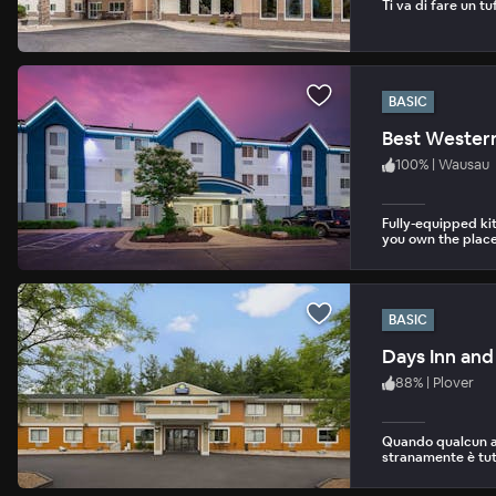
Ti va di fare un tu
BASIC
Best Western
100
%
|
Wausau
Fully-equipped ki
you own the place
BASIC
Days Inn and
88
%
|
Plover
Quando qualcun al
stranamente è tut