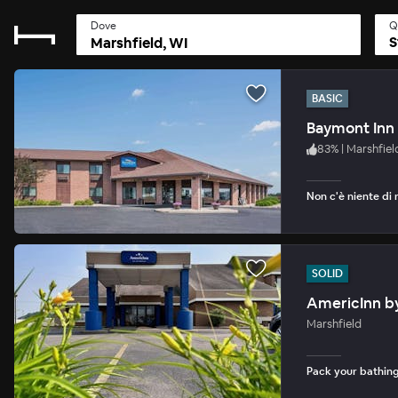
Dove
Q
S
BASIC
Baymont Inn 
83
%
|
Marshfiel
Non c'è niente di 
SOLID
AmericInn b
Marshfield
Pack your bathing 