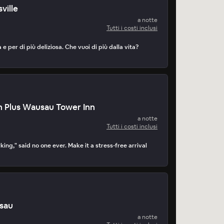
ville
a notte
Tutti i costi inclusi
 e per di più deliziosa. Che vuoi di più dalla vita?
n Plus Wausau Tower Inn
a notte
Tutti i costi inclusi
rking," said no one ever. Make it a stress-free arrival
sau
a notte