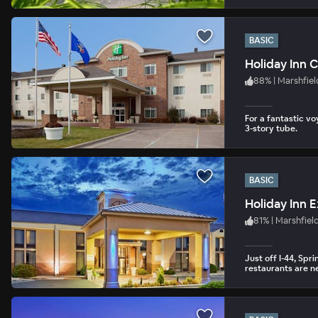
BASIC
Holiday Inn 
88
%
|
Marshfiel
For a fantastic vo
3-story tube.
BASIC
Holiday Inn 
81
%
|
Marshfiel
Just off I-44, Spr
restaurants are n