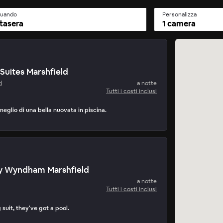
uando
Personalizza
tasera
1 camera
Suites Marshfield
d
a notte
Tutti i costi inclusi
meglio di una bella nuovata in piscina.
y Wyndham Marshfield
a notte
Tutti i costi inclusi
suit, they've got a pool.