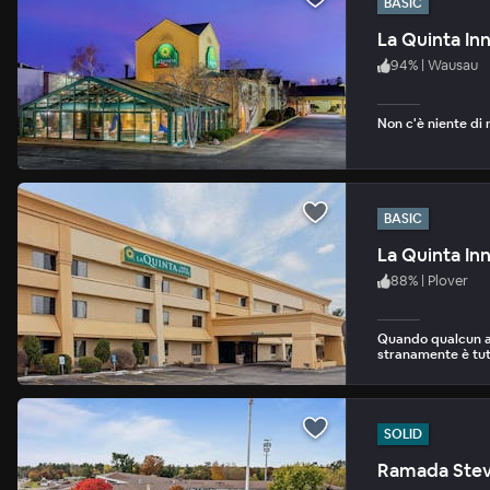
BASIC
La Quinta In
94
%
|
Wausau
Non c'è niente di 
BASIC
La Quinta In
88
%
|
Plover
Quando qualcun al
stranamente è tut
SOLID
Ramada Stev