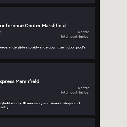
Conference Center Marshfield
d
a notte
Tutti i costi inclusi
yage, slide slide slippidy slide down the indoor pool’s
Express Marshfield
d
a notte
Tutti i costi inclusi
ingfield is only 30 min away and several shops and
earby.