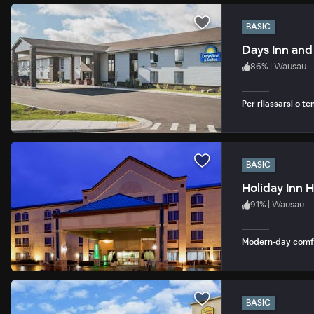
BASIC
Days Inn and
86
%
|
Wausau
Per rilassarsi o te
BASIC
Holiday Inn H
91
%
|
Wausau
Modern-day comfor
BASIC