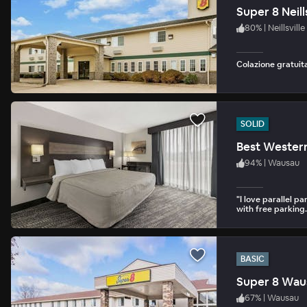
Super 8 Neills
80
%
|
Neillsville
Colazione gratuita
SOLID
Best Wester
94
%
|
Wausau
"I love parallel pa
with free parking.
BASIC
Super 8 Wau
67
%
|
Wausau