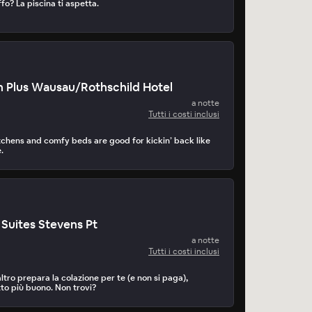
ffo? La piscina ti aspetta.
 Plus Wausau/Rothschild Hotel
a notte
Tutti i costi inclusi
tchens and comfy beds are good for kickin’ back like
.
 Suites Stevens Pt
a notte
Tutti i costi inclusi
tro prepara la colazione per te (e non si paga),
to più buono. Non trovi?