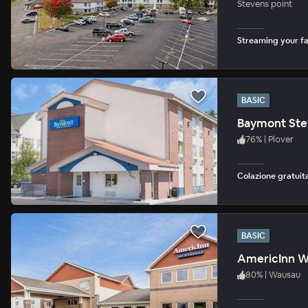
Stevens point
Streaming your fav
BASIC
Baymont Ste
76
%
|
Plover
Colazione gratuita
BASIC
AmericInn 
80
%
|
Wausau