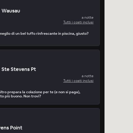
n Wausau
a notte
Tutti i costi inclusi
meglio di un bel tuffo rinfrescante in piscina, giusto?
n Ste Stevens Pt
a notte
Tutti i costi inclusi
tro prepara la colazione per te (e non si paga),
to più buono. Non trovi?
ens Point