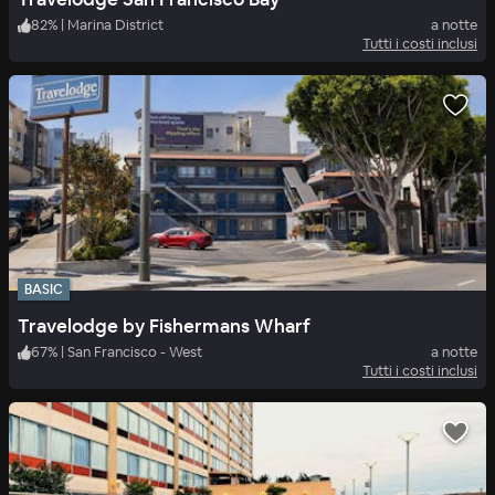
82
%
|
Marina District
a notte
Tutti i costi inclusi
BASIC
Travelodge by Fishermans Wharf
67
%
|
San Francisco - West
a notte
Tutti i costi inclusi