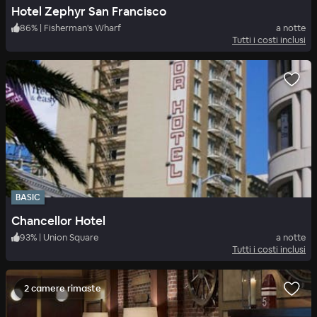
Hotel Zephyr San Francisco
86
%
|
Fisherman's Wharf
a notte
Tutti i costi inclusi
BASIC
Chancellor Hotel
93
%
|
Union Square
a notte
Tutti i costi inclusi
2 camere rimaste