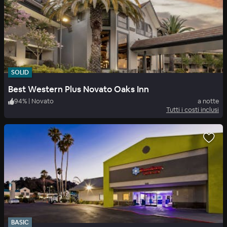
SOLID
Best Western Plus Novato Oaks Inn
94
%
|
Novato
a notte
Tutti i costi inclusi
BASIC