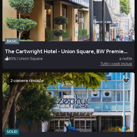
BASIC
The Cartwright Hotel - Union Square, BW Premier Collection
85
%
|
Union Square
a notte
Tutti i costi inclusi
2 camere rimaste
SOLID