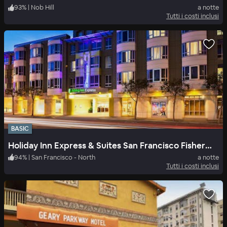
93
%
|
Nob Hill
a notte
Tutti i costi inclusi
BASIC
Holiday Inn Express & Suites San Francisco Fishermans Wharf
94
%
|
San Francisco - North
a notte
Tutti i costi inclusi