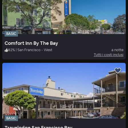
BASIC
Comfort Inn By The Bay
82
%
|
San Francisco - West
a notte
Tutti i costi inclusi
BASIC
Travelodge San Francisco Bay