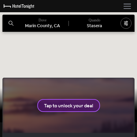
Dove
Quando
Marin County, CA
Stasera
2 camere rimaste
Tap to unlock your deal
SOLID
OFFERTA SEGRETA