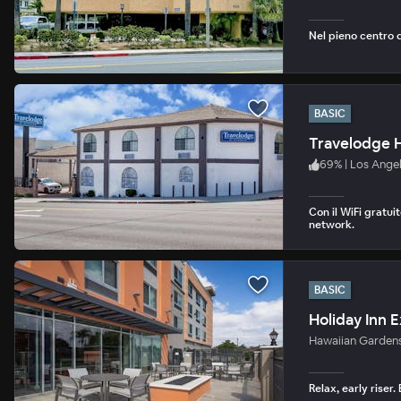
Nel pieno centro d
BASIC
Travelodge H
69
%
|
Los Angel
Con il WiFi gratui
network.
BASIC
Holiday Inn
Hawaiian Garden
Relax, early riser.