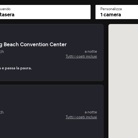
uando
Personalizza
tasera
1 camera
ng Beach Convention Center
ch
a notte
Tutti i costi inclusi
 e passa la paura.
ch
a notte
Tutti i costi inclusi