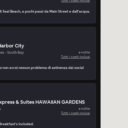
Tutti i costi inclusi
i Seal Beach, a pochi passi da Main Street e dall'acqua.
arbor City
es - South Bay
a notte
Tutti i costi inclusi
to non avrai nessun problema di astinenza dai social
 Express & Suites HAWAIIAN GARDENS
s
a notte
Tutti i costi inclusi
 Breakfast’s included.