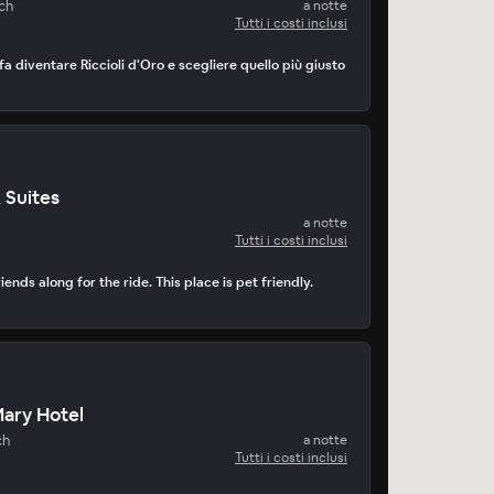
ch
a notte
Tutti i costi inclusi
 fa diventare Riccioli d'Oro e scegliere quello più giusto
 Suites
a notte
Tutti i costi inclusi
iends along for the ride. This place is pet friendly.
ary Hotel
ch
a notte
Tutti i costi inclusi