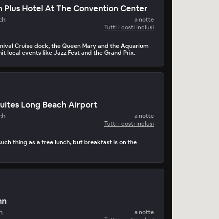
 Plus Hotel At The Convention Center
ch
a notte
Tutti i costi inclusi
rnival Cruise dock, the Queen Mary and the Aquarium
 hit local events like Jazz Fest and the Grand Prix.
uites Long Beach Airport
ch
a notte
Tutti i costi inclusi
ch thing as a free lunch, but breakfast is on the
nn
h
a notte