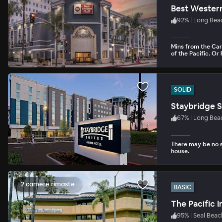
Best Western
92
%
|
Long Bea
Mins from the Ca
of the Pacific. Or
SOLID
Staybridge S
67
%
|
Long Bea
There may be no su
house.
2 camere rimaste
BASIC
The Pacific I
95
%
|
Seal Beac