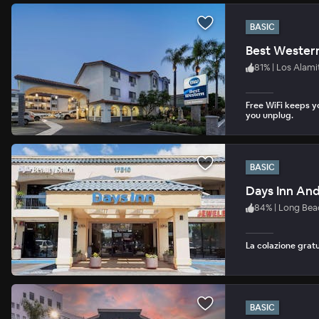
BASIC
Best Western
81
%
|
Los Alami
Free WiFi keeps y
you unplug.
BASIC
Days Inn And
84
%
|
Long Bea
La colazione gratui
BASIC