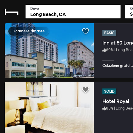
Dove
Q
S
3 camere rimaste
BASIC
Inn at 50 Lo
89
%
|
Long Bea
Colazione gratuita
SOLID
Hotel Royal
85
%
|
Long Bea