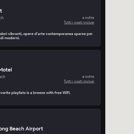
t
ch
a notte
Tutti i costi inclusi
colori vibranti, opere d'arte contemporanea sparse per
redi moderni.
Motel
ach
a notte
Tutti i costi inclusi
orite playlists is a breeze with free WiFi.
Long Beach Airport