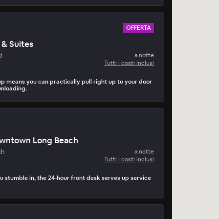
OFFERTA
 & Suites
d
a notte
Tutti i costi inclusi
up means you can practically pull right up to your door
unloading.
owntown Long Beach
ch
a notte
Tutti i costi inclusi
 stumble in, the 24-hour front desk serves up service