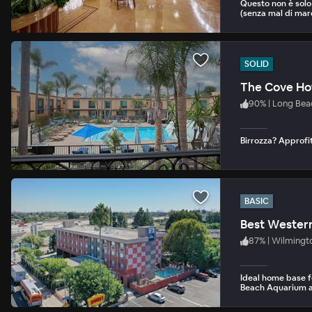
Questo non è solo 
(senza mal di mar
SOLID
The Cove Ho
90
%
|
Long Bea
Birrozza? Approfit
BASIC
Best Wester
87
%
|
Wilmingt
Ideal home base f
Beach Aquarium a