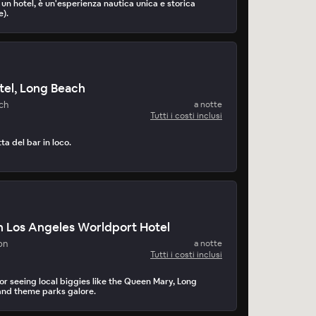
un hotel, è un'esperienza nautica unica e storica
e).
tel, Long Beach
ch
a notte
Tutti i costi inclusi
ta del bar in loco.
n Los Angeles Worldport Hotel
on
a notte
Tutti i costi inclusi
or seeing local biggies like the Queen Mary, Long
nd theme parks galore.