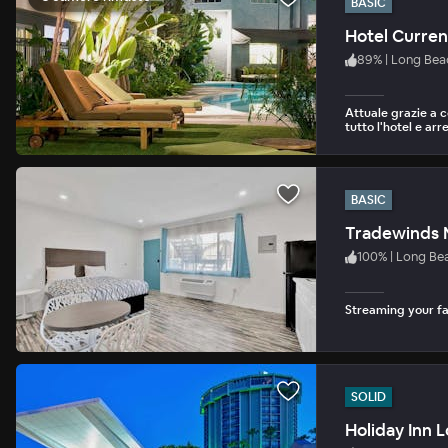
BASIC
Hotel Curren
89
%
|
Long Bea
Attuale grazie a 
tutto l'hotel e ar
BASIC
Tradewinds 
100
%
|
Long Be
Streaming your fav
SOLID
Holiday Inn 