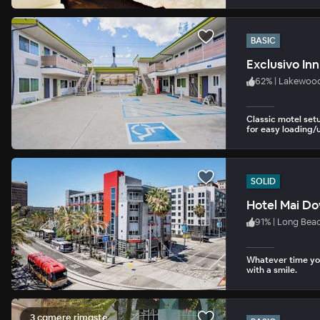
BASIC
Exclusivo Inn
62
%
|
Lakewoo
Classic motel set
for easy loading/
SOLID
Hotel Mai D
91
%
|
Long Bea
Whatever time you
with a smile.
3 camere rimaste