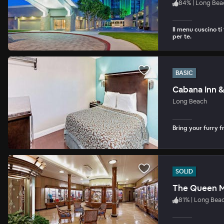
84
%
|
Long Bea
Il menu cuscino ti
per te.
BASIC
Cabana Inn &
Long Beach
Bring your furry fr
SOLID
The Queen M
81
%
|
Long Bea