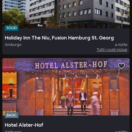
SOLID
Holiday Inn The Niu, Fusion Hamburg St. Georg
Amburgo
a notte
Tutti i costi inclusi
BASIC
Hotel Alster-Hof
Amburgo
a notte