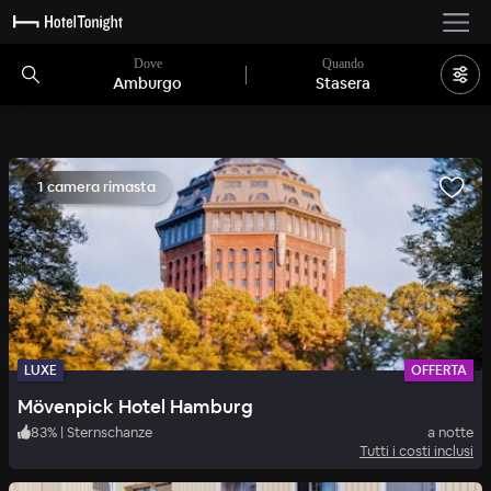
Dove
Quando
Amburgo
Stasera
1 camera rimasta
LUXE
OFFERTA
Mövenpick Hotel Hamburg
83
%
|
Sternschanze
a notte
Tutti i costi inclusi