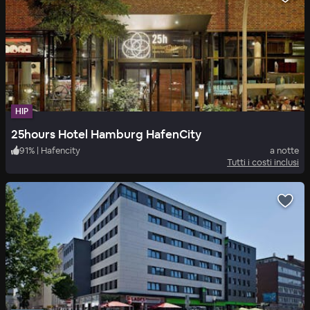
HIP
25hours Hotel Hamburg HafenCity
91
%
|
Hafencity
a notte
Tutti i costi inclusi