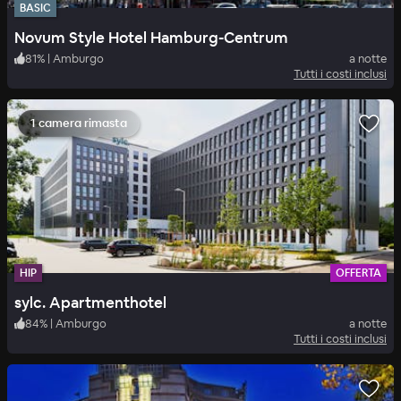
BASIC
Novum Style Hotel Hamburg-Centrum
81
%
|
Amburgo
a notte
Tutti i costi inclusi
1 camera rimasta
HIP
OFFERTA
sylc. Apartmenthotel
84
%
|
Amburgo
a notte
Tutti i costi inclusi