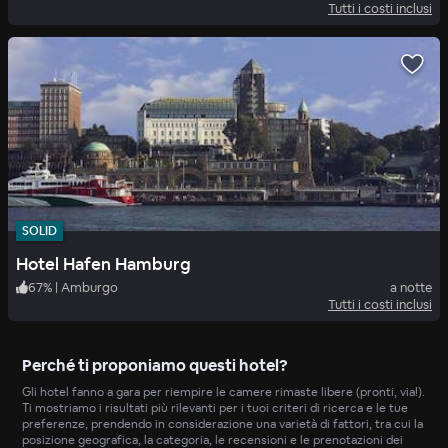
Tutti i costi inclusi
SOLID
Hotel Hafen Hamburg
67
%
|
Amburgo
a notte
Tutti i costi inclusi
Perché ti proponiamo questi hotel?
Gli hotel fanno a gara per riempire le camere rimaste libere (pronti, via!).
Ti mostriamo i risultati più rilevanti per i tuoi criteri di ricerca e le tue
preferenze, prendendo in considerazione una varietà di fattori, tra cui la
posizione geografica, la categoria, le recensioni e le prenotazioni dei