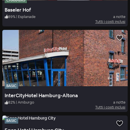
CHARMING
Baseler Hof
89
%
|
Esplanade
a notte
Tutti i costi inclusi
BASIC
InterCityHotel Hamburg-Altona
82
%
|
Amburgo
a notte
Tutti i costi inclusi
BASIC