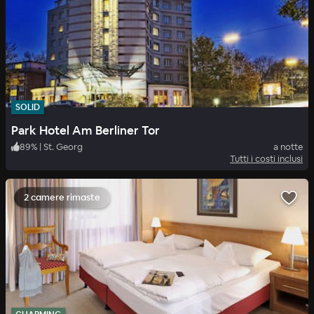
SOLID
Park Hotel Am Berliner Tor
89
%
|
St. Georg
a notte
Tutti i costi inclusi
2 camere rimaste