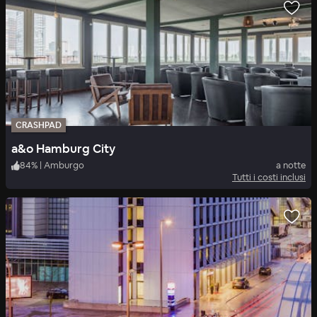
CRASHPAD
a&o Hamburg City
84
%
|
Amburgo
a notte
Tutti i costi inclusi