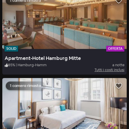
1 camera rimasta
SOLID
OFFERTA
Apartment-Hotel Hamburg Mitte
85
%
|
Hamburg-Hamm
a notte
Tutti i costi inclusi
1 camera rimasta