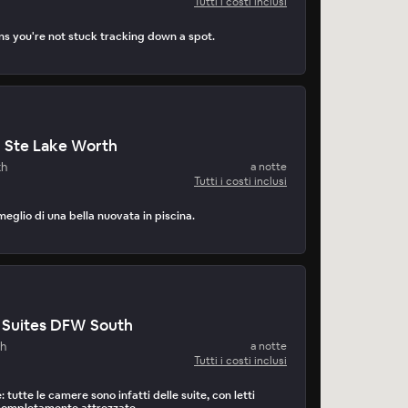
Tutti i costi inclusi
s you're not stuck tracking down a spot.
n Ste Lake Worth
th
a notte
Tutti i costi inclusi
meglio di una bella nuovata in piscina.
Suites DFW South
th
a notte
Tutti i costi inclusi
 tutte le camere sono infatti delle suite, con letti