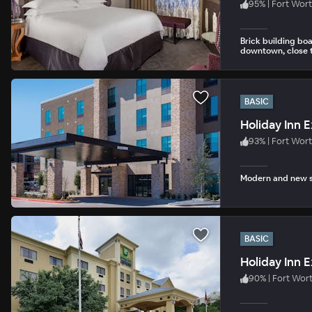
95
%
|
Fort Wor
Brick building boa
downtown, close to
BASIC
Holiday Inn 
93
%
|
Fort Wor
Modern and new sp
BASIC
90
%
|
Fort Wor