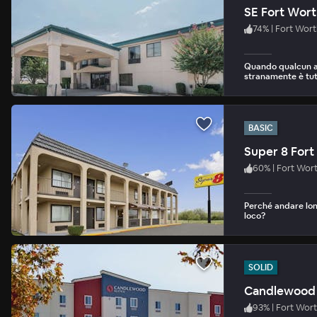
SE Fort Wor
74
%
|
Fort Wort
Quando qualcun al
stranamente è tut
BASIC
Super 8 For
60
%
|
Fort Wor
Perché andare lon
loco?
SOLID
Candlewood 
93
%
|
Fort Wor