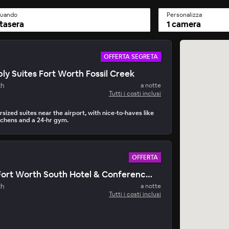
uando
Personalizza
tasera
1 camera
OFFERTA SEGRETA
ly Suites Fort Worth Fossil Creek
eta di oggi
th
a notte
no • 15 minuti per prenotare
Tutti i costi inclusi
sized suites near the airport, with nice-to-haves like
tchens and a 24-hr gym.
OFFERTA
Doubletree Fort Worth South Hotel & Conference Center
th
a notte
Tutti i costi inclusi