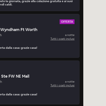
usto la giornata, grazie alla colazione gratuita e ai suoi
oll caldi.
OFFERTA
y Wyndham Ft Worth
th
a notte
Tutti i costi inclusi
erta dalla casa: grazie casa!
n Ste FW NE Mall
th
a notte
Tutti i costi inclusi
erta dalla casa: grazie casa!