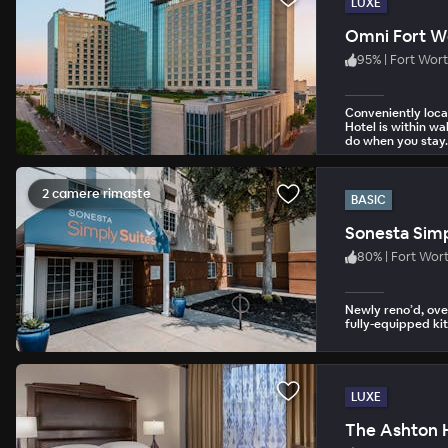
LUXE
Omni Fort W
95
%
|
Fort Wor
Conveniently loca
Hotel is within wa
do when you stay.
2 camere rimaste
BASIC
Sonesta Simp
80
%
|
Fort Wor
Newly reno’d, over
fully-equipped ki
LUXE
The Ashton 