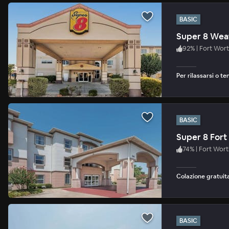
BASIC
Super 8 Wea
92
%
|
Fort Wor
Per rilassarsi o te
BASIC
Super 8 For
74
%
|
Fort Wort
Colazione gratuita
BASIC