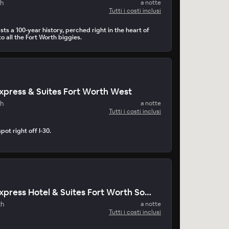
th
a notte
Tutti i costi inclusi
sts a 100-year history, perched right in the heart of
 all the Fort Worth biggies.
Express & Suites Fort Worth West
th
a notte
Tutti i costi inclusi
ot right off I-30.
Holiday Inn Express Hotel & Suites Fort Worth Southwest
th
a notte
Tutti i costi inclusi