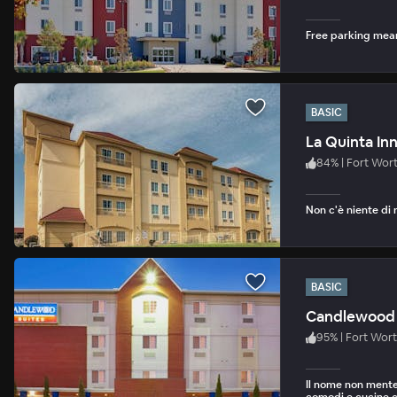
Free parking mean
BASIC
La Quinta In
84
%
|
Fort Wor
Non c'è niente di 
BASIC
Candlewood 
95
%
|
Fort Wor
Il nome non mente: