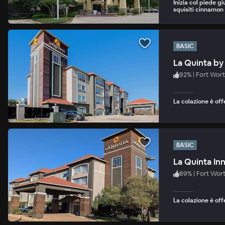
Inizia col piede gi
squisiti cinnamon r
BASIC
La Quinta b
92
%
|
Fort Wor
La colazione è off
BASIC
La Quinta In
89
%
|
Fort Wor
La colazione è off