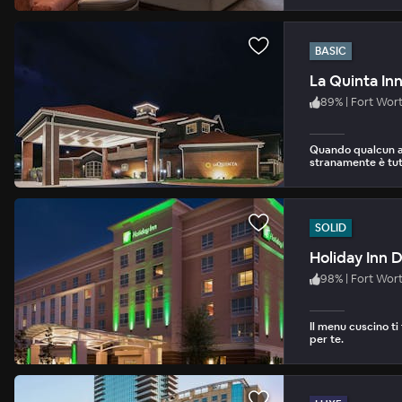
BASIC
La Quinta I
89
%
|
Fort Wor
Quando qualcun al
stranamente è tut
SOLID
Holiday Inn 
98
%
|
Fort Wor
Il menu cuscino ti
per te.