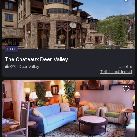
LUXE
The Chateaux Deer Valley
92
%
|
Deer Valley
a notte
Tutti i costi inclusi