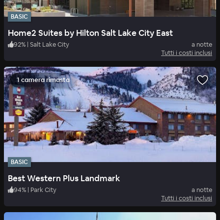
BASIC
Home2 Suites by Hilton Salt Lake City East
92
%
|
Salt Lake City
a notte
Tutti i costi inclusi
1 camera rimasta
BASIC
Best Western Plus Landmark
94
%
|
Park City
a notte
Tutti i costi inclusi