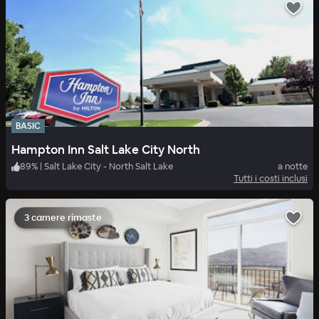
BASIC
Hampton Inn Salt Lake City North
89
%
|
Salt Lake City - North Salt Lake
a notte
Tutti i costi inclusi
3 camere rimaste