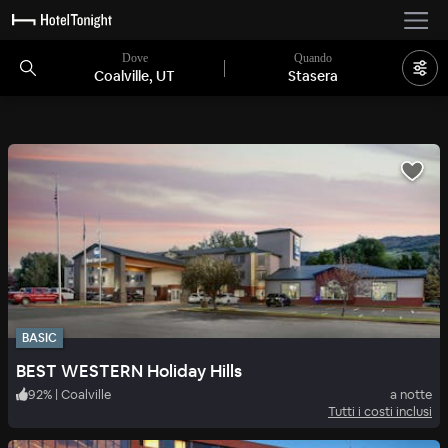
Dove
Quando
Coalville, UT
Stasera
BASIC
BEST WESTERN Holiday Hills
92
%
|
Coalville
a notte
Tutti i costi inclusi