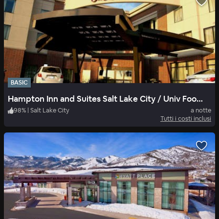
BASIC
Hampton Inn and Suites Salt Lake City / Univ Foothill Dr UT
98
%
|
Salt Lake City
a notte
Tutti i costi inclusi