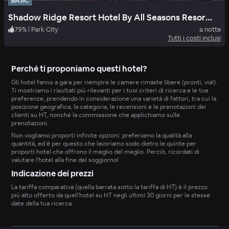
BASIC
Shadow Ridge Resort Hotel By All Seasons Resort Lodging
79
%
|
Park City
a notte
Tutti i costi inclusi
Perché ti proponiamo questi hotel?
Gli hotel fanno a gara per riempire le camere rimaste libere (pronti, via!).
Ti mostriamo i risultati più rilevanti per i tuoi criteri di ricerca e le tue
preferenze, prendendo in considerazione una varietà di fattori, tra cui la
posizione geografica, la categoria, le recensioni e le prenotazioni dei
clienti su HT, nonché la commissione che applichiamo sulle
prenotazioni.
Non vogliamo proporti infinite opzioni: preferiamo la qualità alla
quantità, ed è per questo che lavoriamo sodo dietro le quinte per
proporti hotel che offrono il meglio del meglio. Perciò, ricordati di
valutare l'hotel alla fine del soggiorno!
Indicazione dei prezzi
La tariffa comparativa (quella barrata sotto la tariffa di HT) è il prezzo
più alto offerto da quell'hotel su HT negli ultimi 30 giorni per le stesse
date della tua ricerca.