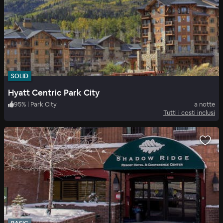
SOLID
Hyatt Centric Park City
95
%
|
Park City
a notte
Tutti i costi inclusi