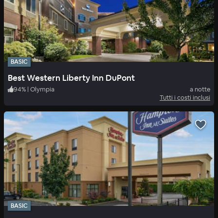
BASIC
Best Western Liberty Inn DuPont
94
%
|
Olympia
a notte
Tutti i costi inclusi
BASIC