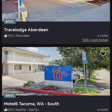
BASIC
Travelodge Aberdeen
70
%
|
Aberdeen
a notte
Tutti i costi inclusi
BASIC
Motel6 Tacoma, WA - South
66
%
|
Seattle - SeaTac
a notte