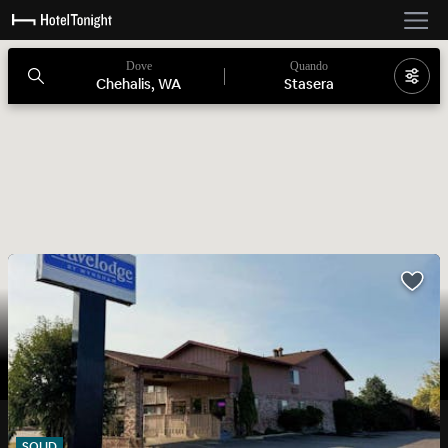
Dove
Quando
Chehalis, WA
Stasera
SOLID