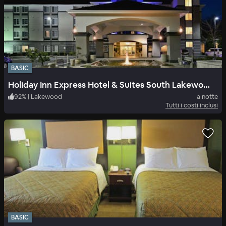
BASIC
Holiday Inn Express Hotel & Suites South Lakewood
92
%
|
Lakewood
a notte
Tutti i costi inclusi
BASIC