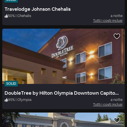
Travelodge Johnson Chehalis
50
%
|
Chehalis
a notte
Tutti i costi inclusi
SOLID
DoubleTree by Hilton Olympia Downtown Capitol District
95
%
|
Olympia
a notte
Tutti i costi inclusi