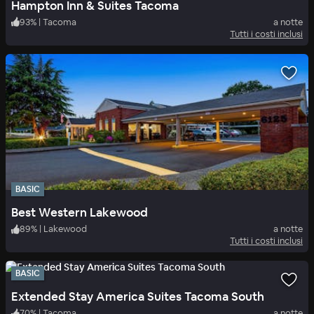
Hampton Inn & Suites Tacoma
93
%
|
Tacoma
a notte
Tutti i costi inclusi
BASIC
Best Western Lakewood
89
%
|
Lakewood
a notte
Tutti i costi inclusi
BASIC
Extended Stay America Suites Tacoma South
70
%
|
Tacoma
a notte