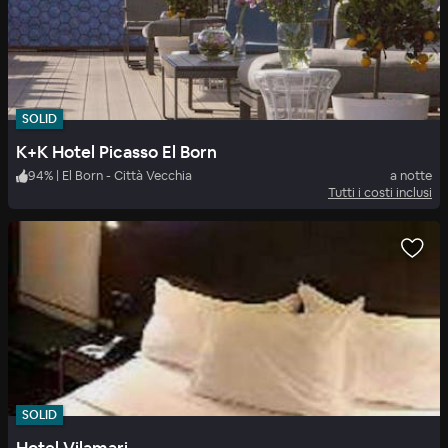
SOLID
K+K Hotel Picasso El Born
94
%
|
El Born - Città Vecchia
a notte
Tutti i costi inclusi
SOLID