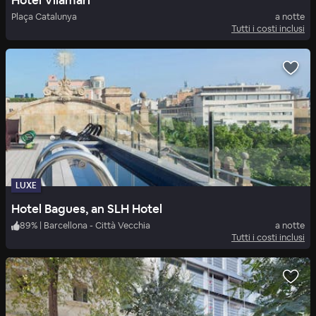
Hotel Vilamari
Plaça Catalunya
a notte
Tutti i costi inclusi
LUXE
Hotel Bagues, an SLH Hotel
89
%
|
Barcellona - Città Vecchia
a notte
Tutti i costi inclusi