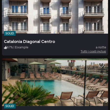
SOLID
Catalonia Diagonal Centro
67
%
|
Eixample
a notte
Tutti i costi inclusi
SOLID