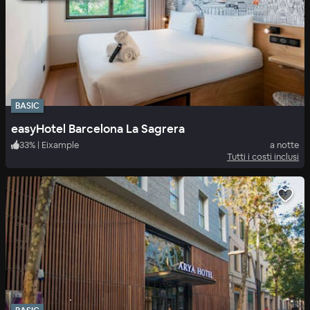
BASIC
easyHotel Barcelona La Sagrera
33
%
|
Eixample
a notte
Tutti i costi inclusi