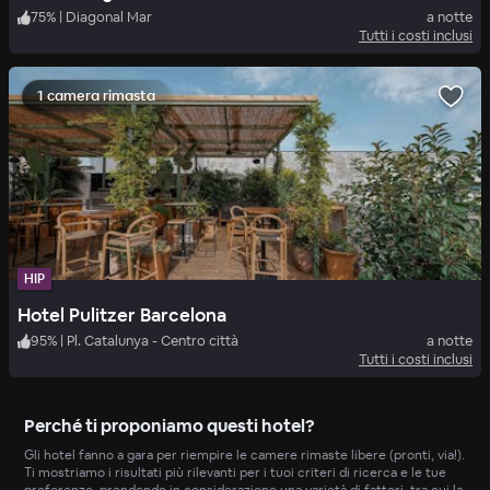
75
%
|
Diagonal Mar
a notte
Tutti i costi inclusi
1 camera rimasta
HIP
Hotel Pulitzer Barcelona
95
%
|
Pl. Catalunya - Centro città
a notte
Tutti i costi inclusi
Perché ti proponiamo questi hotel?
Gli hotel fanno a gara per riempire le camere rimaste libere (pronti, via!).
Ti mostriamo i risultati più rilevanti per i tuoi criteri di ricerca e le tue
preferenze, prendendo in considerazione una varietà di fattori, tra cui la