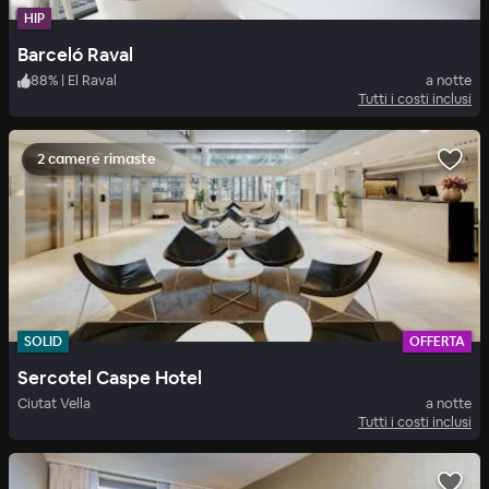
HIP
Barceló Raval
88
%
|
El Raval
a notte
Tutti i costi inclusi
2 camere rimaste
SOLID
OFFERTA
Sercotel Caspe Hotel
Ciutat Vella
a notte
Tutti i costi inclusi