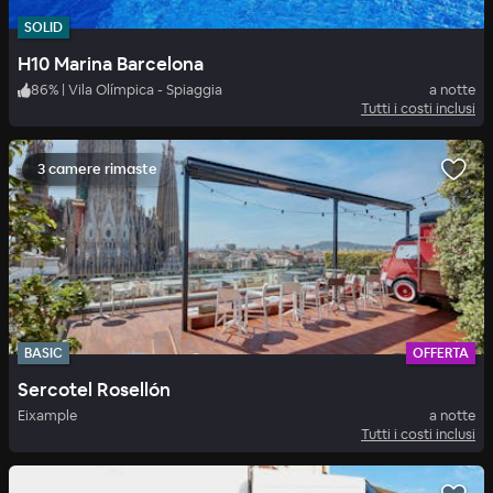
SOLID
H10 Marina Barcelona
86
%
|
Vila Olímpica - Spiaggia
a notte
Tutti i costi inclusi
3 camere rimaste
BASIC
OFFERTA
Sercotel Rosellón
Eixample
a notte
Tutti i costi inclusi