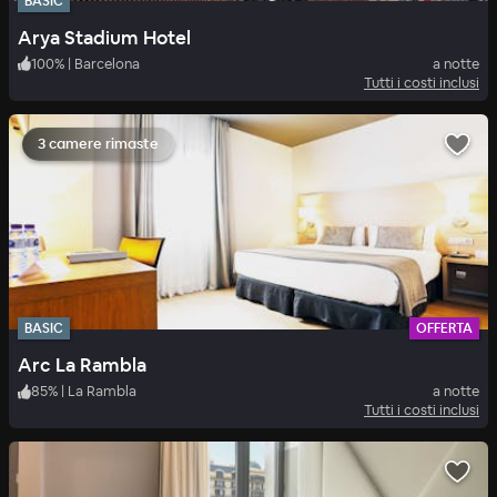
BASIC
Arya Stadium Hotel
100
%
|
Barcelona
a notte
Tutti i costi inclusi
3 camere rimaste
BASIC
OFFERTA
Arc La Rambla
85
%
|
La Rambla
a notte
Tutti i costi inclusi