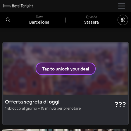
Dove
Quando
Barcellona
Stasera
Tap to unlock your deal
LUXE
OFFERTA SEGRETA
Offerta segreta di oggi
???
Ohla Barcelona 5*
1 sblocco al giorno • 15 minuti per prenotare
92
%
|
El Born - Città Vecchia
a notte
Tutti i costi inclusi