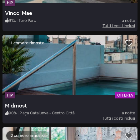
HIP
Vincci Mae
91
%
|
Turó Parc
a notte
Tutti i costi inclusi
1 camera rimasta
HIP
OFFERTA
Midmost
90
%
|
Plaça Catalunya - Centro Città
a notte
Tutti i costi inclusi
2 camere rimaste