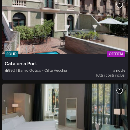
SOLID
OFFERTA
Catalonia Port
89
%
|
Barrio Gótico - Città Vecchia
a notte
Tutti i costi inclusi