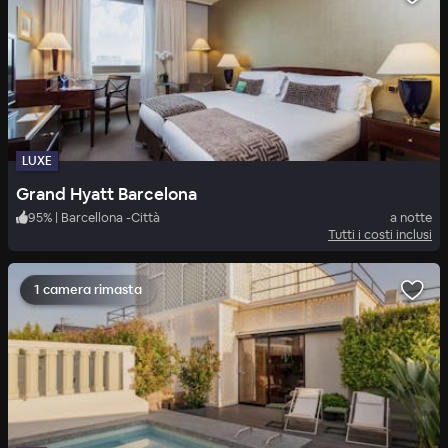
LUXE
Grand Hyatt Barcelona
95
%
|
Barcellona -Città
a notte
Tutti i costi inclusi
1 camera rimasta