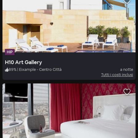
HIP
H10 Art Gallery
89
%
|
Eixample - Centro Città
a notte
Tutti i costi inclusi