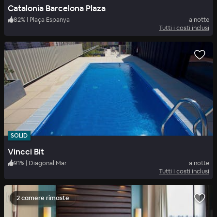
Catalonia Barcelona Plaza
82
%
|
Plaça Espanya
a notte
Tutti i costi inclusi
SOLID
Vincci Bit
91
%
|
Diagonal Mar
a notte
Tutti i costi inclusi
2 camere rimaste