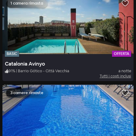
1 camera rimasta
BASIC
OFFERTA
Catalonia Avinyo
91
%
|
Barrio Gótico - Città Vecchia
a notte
Tutti i costi inclusi
3 camere rimaste