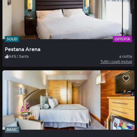
SOLID
OFFERTA
Pestana Arena
94
%
|
Sants
a notte
Tutti i costi inclusi
BASIC