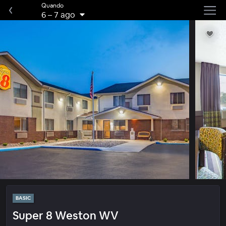
Quando
6
–
7 ago
BASIC
Super 8 Weston WV