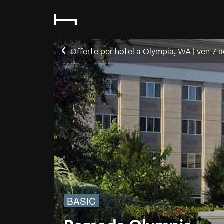
Offerte per hotel a Olympia, WA
|
ven 7 
BASIC