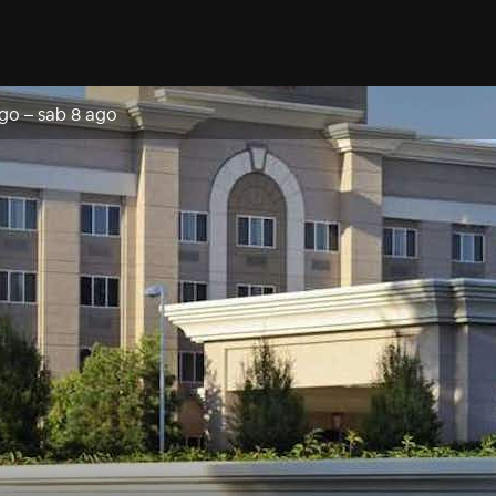
ago
–
sab 8 ago