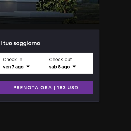
Il tuo soggiorno
Check-in
Check-out
ven 7 ago
sab 8 ago
PRENOTA ORA
|
183 USD