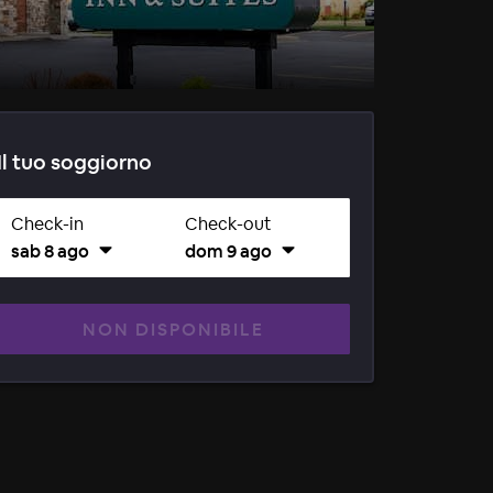
Il tuo soggiorno
Check-in
Check-out
sab 8 ago
dom 9 ago
NON DISPONIBILE