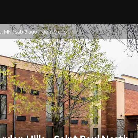
le, MN
|
sab 8 ago
–
dom 9 ago