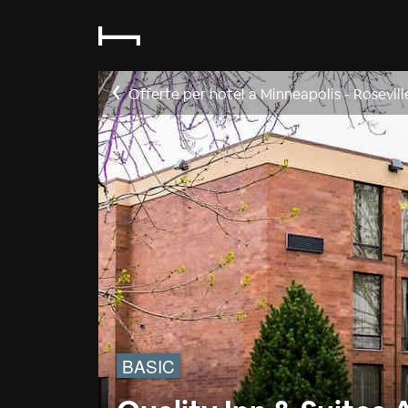
Offerte per hotel a Minneapolis - Rosevil
BASIC