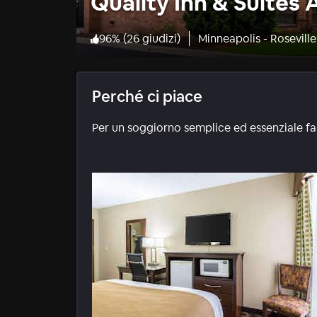
Quality Inn & Suites A
96
%
(
26 giudizi
)
Minneapolis - Roseville
Perché ci piace
Per un soggiorno semplice ed essenziale fa