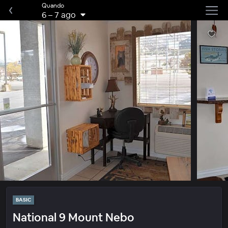
Quando
6
–
7 ago
BASIC
National 9 Mount Nebo