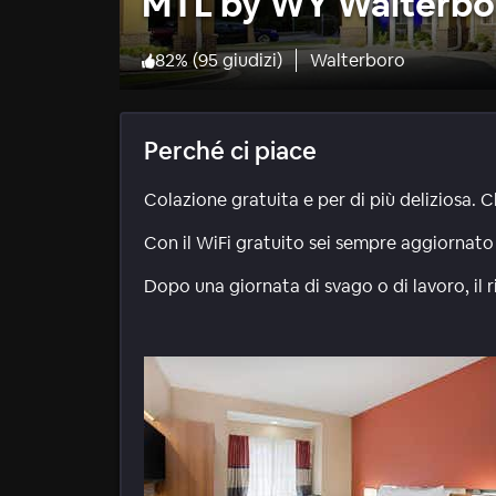
MTL by WY Walterbo
82
%
(
95 giudizi
)
Walterboro
Perché ci piace
Colazione gratuita e per di più deliziosa. Ch
Con il WiFi gratuito sei sempre aggiornato 
Dopo una giornata di svago o di lavoro, il r