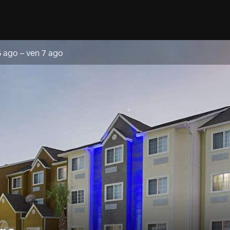
6 ago
–
ven 7 ago