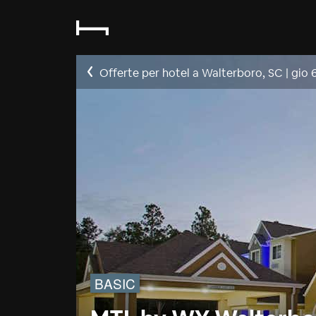
Offerte per hotel a Walterboro, SC
|
gio 
BASIC