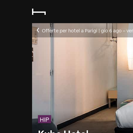
Offerte per hotel a Parigi
|
gio 6 ago
–
ve
HIP