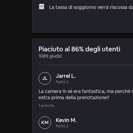
La tassa di soggiorno verrà riscossa da
Piaciuto al 86% degli utenti
1089 giudizi
Jarrel L.
JL
Perks 2
La camera in sé era fantastica, ma perché
extra prima della prenotazione?
1 anno fa
Kevin M.
KM
Perks 2