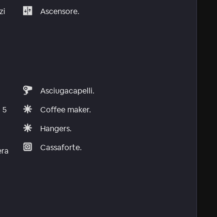
zi
Ascensore.
Asciugacapelli.
 5
Coffee maker.
Hangers.
Cassaforte.
era