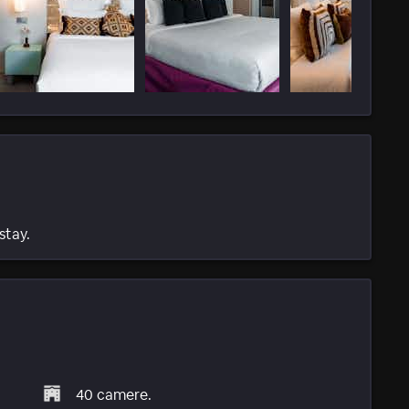
stay.
40 camere.