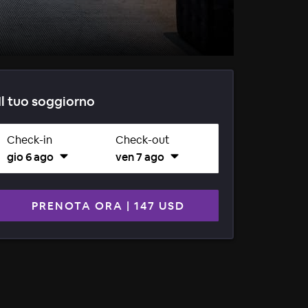
Il tuo soggiorno
Check-in
Check-out
gio 6 ago
ven 7 ago
PRENOTA ORA
|
147 USD