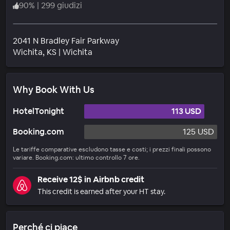
90
%
|
299 giudizi
2041 N Bradley Fair Parkway
Quartiere
Wichita
, KS
|
Wichita
Why Book With Us
HotelTonight
113 USD
Booking.com
125 USD
Le tariffe comparative escludono tasse e costi; i prezzi finali possono
variare. Booking.com: ultimo controllo 7 ore.
Receive 12$ in Airbnb credit
This credit is earned after your HT stay.
Perché ci piace