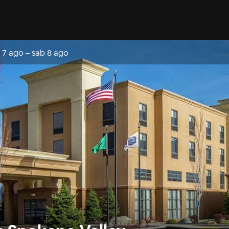
 7 ago
–
sab 8 ago