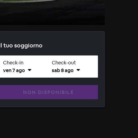
Il tuo soggiorno
Check-in
Check-out
ven 7 ago
sab 8 ago
NON DISPONIBILE