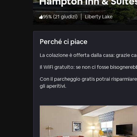
Hampton Inn & Suite
95
%
(
21 giudizi
)
Liberty Lake
Perché ci piace
La colazione è offerta dalla casa: grazie ca
Il WiFi gratuito: se non ci fosse bisognere
Con il parcheggio gratis potrai risparmiare
gli aperitivi.