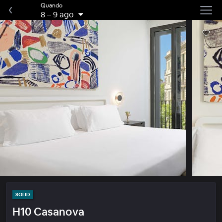
Quando
8
–
9 ago
SOLID
H10 Casanova