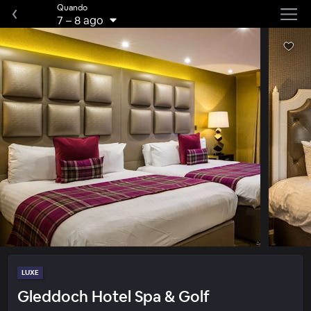
Quando
7
–
8 ago
LUXE
Gleddoch Hotel Spa & Golf