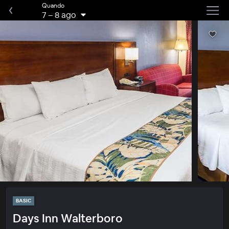
Quando
7
–
8 ago
BASIC
Days Inn Walterboro