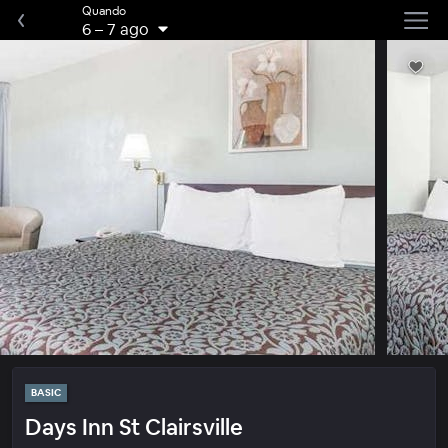
Quando
6
–
7 ago
BASIC
Days Inn St Clairsville