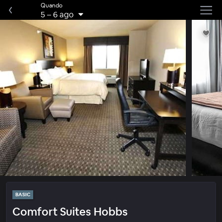
Quando
5
–
6 ago
BASIC
Comfort Suites Hobbs