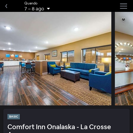
Quando
7
–
8 ago
BASIC
Comfort Inn Onalaska - La Crosse