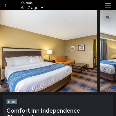
Quando
6
–
7 ago
BASIC
Comfort Inn Independence -