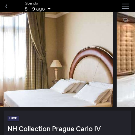
Quando
8
–
9 ago
LUXE
NH Collection Prague Carlo IV