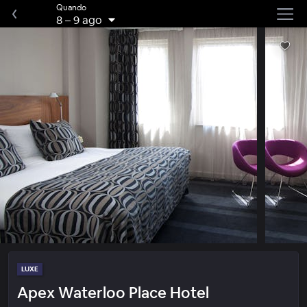
Quando
8
–
9 ago
LUXE
Apex Waterloo Place Hotel