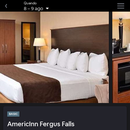
Quando
8
–
9 ago
BASIC
AmericInn Fergus Falls