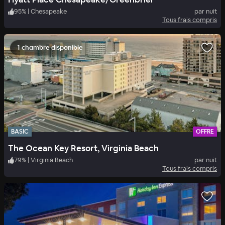
95
%
|
Chesapeake
par nuit
Tous frais compris
1 chambre disponible
BASIC
OFFRE
The Ocean Key Resort, Virginia Beach
79
%
|
Virginia Beach
par nuit
Tous frais compris