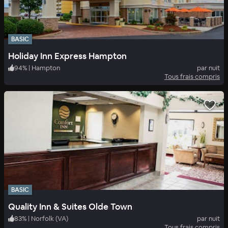
BASIC
Holiday Inn Express Hampton
94
%
|
Hampton
par nuit
Tous frais compris
BASIC
Quality Inn & Suites Olde Town
83
%
|
Norfolk (VA)
par nuit
Tous frais compris