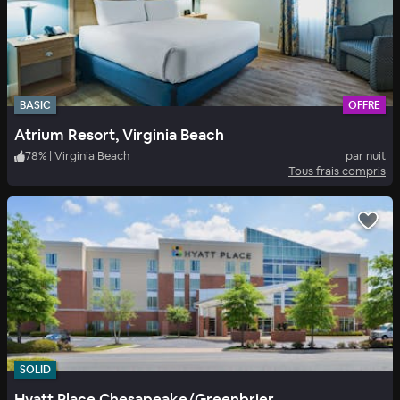
BASIC
OFFRE
Atrium Resort, Virginia Beach
78
%
|
Virginia Beach
par nuit
Tous frais compris
SOLID
Hyatt Place Chesapeake/Greenbrier