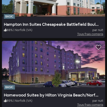
BASIC
Hampton Inn Suites Chesapeake Battlefield Boulevard
88
%
|
Norfolk (VA)
par nuit
Tous frais compris
BASIC
Homewood Suites by Hilton Virginia Beach/Norfolk Airport
89
%
|
Norfolk (VA)
par nuit
Tous frais compris