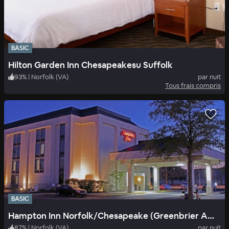
BASIC
Hilton Garden Inn Chesapeakesu Suffolk
93
%
|
Norfolk (VA)
par nuit
Tous frais compris
BASIC
Hampton Inn Norfolk/Chesapeake (Greenbrier Area)
87
%
|
Norfolk (VA)
par nuit