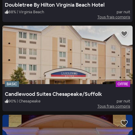
Doubletree By Hilton Virginia Beach Hotel
88
%
|
Virginia Beach
par nuit
Tous frais compris
BASIC
OFFRE
Candlewood Suites Chesapeake/Suffolk
90
%
|
Chesapeake
par nuit
Tous frais compris