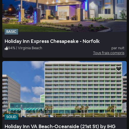
BASIC
Holiday Inn Express Chesapeake - Norfolk
94
%
|
Virginia Beach
par nuit
Tous frais compris
SOLID
Holiday Inn VA Beach-Oceanside (21st St) by IHG