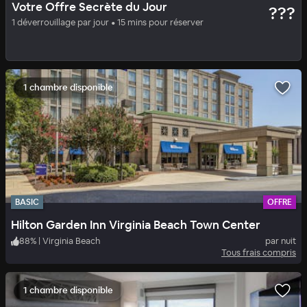
Votre Offre Secrète du Jour
???
Hilton Norfolk the Main
1 déverrouillage par jour • 15 mins pour réserver
94
%
|
Norfolk
par nuit
Tous frais compris
1 chambre disponible
BASIC
OFFRE
Hilton Garden Inn Virginia Beach Town Center
88
%
|
Virginia Beach
par nuit
Tous frais compris
1 chambre disponible