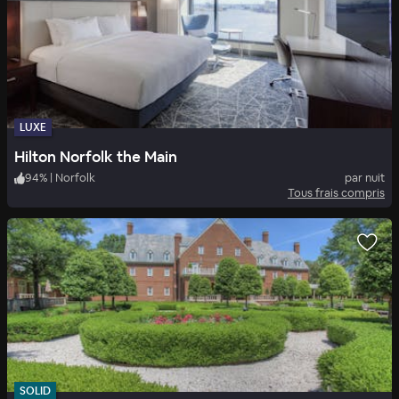
LUXE
Hilton Norfolk the Main
94
%
|
Norfolk
par nuit
Tous frais compris
SOLID