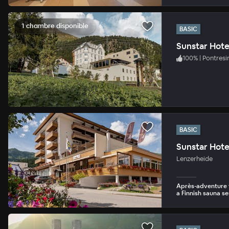
1 chambre disponible
BASIC
Sunstar Hote
100
%
|
Pontresi
BASIC
Sunstar Hote
Lenzerheide
Après-adventure t
a Finnish sauna s