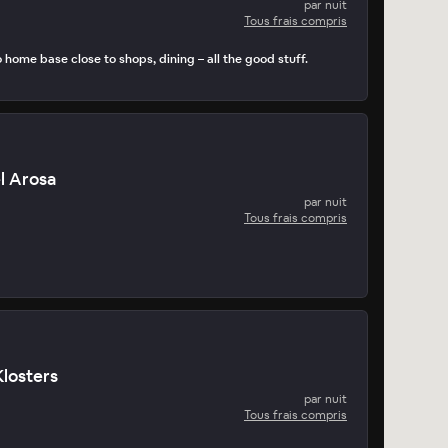
par nuit
Tous frais compris
home base close to shops, dining – all the good stuff.
l Arosa
par nuit
Tous frais compris
Klosters
par nuit
Tous frais compris