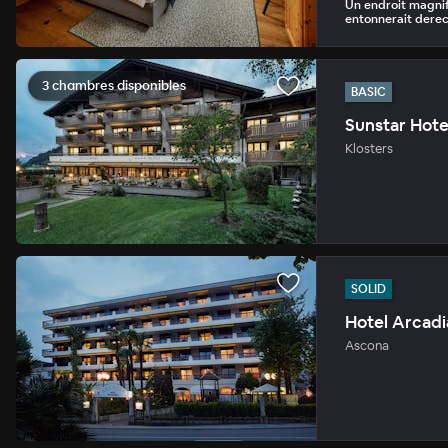
Un endroit magnifi
entonnerait derech
3 chambres disponibles
BASIC
Sunstar Hote
Klosters
SOLID
Hotel Arcadi
Ascona