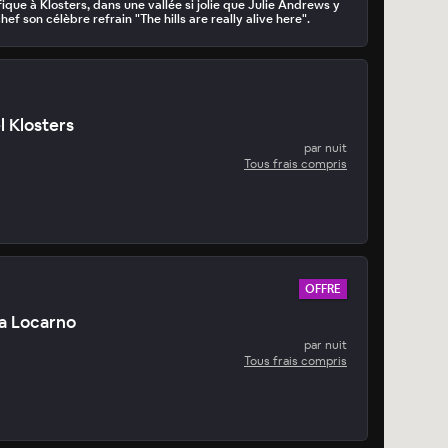
que à Klosters, dans une vallée si jolie que Julie Andrews y
ef son célèbre refrain "The hills are really alive here".
l Klosters
par nuit
Tous frais compris
OFFRE
a Locarno
par nuit
Tous frais compris