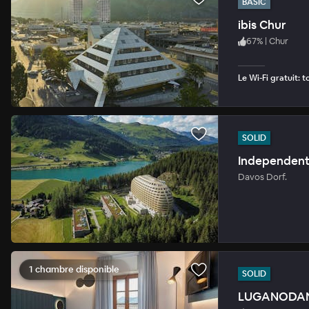
BASIC
ibis Chur
67
%
|
Chur
Le Wi-Fi gratuit: 
SOLID
Independent
Davos Dorf.
1 chambre disponible
SOLID
LUGANODANTE