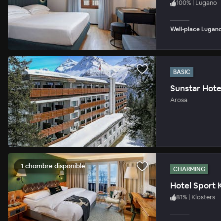
100
%
|
Lugano
Well-place Lugano 
BASIC
Sunstar Hote
Arosa
1 chambre disponible
CHARMING
Hotel Sport 
81
%
|
Klosters