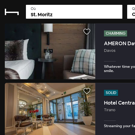
Où
Q
C
CHARMING
AMERON Davo
Davos
Whatever time you
smile.
SOLID
Hotel Centra
Tirano
Streaming your fav