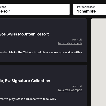
uand
Personnaliser
e soir
1 chambre
s Swiss Mountain Resort
par nuit
Tous frais compris
 stumble in, the 24-hour front desk serves up service with a
le, Bw Signature Collection
par nuit
Tous frais compris
orite playlists is a breeze with free WiFi.