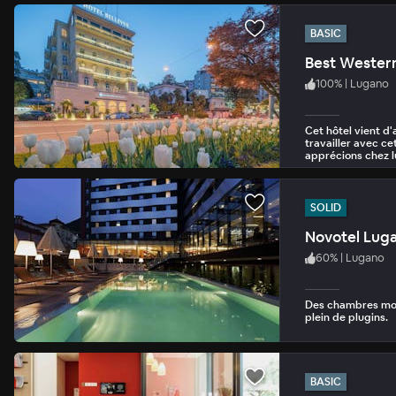
BASIC
Best Western
100
%
|
Lugano
Cet hôtel vient d
travailler avec ce
apprécions chez lu
SOLID
Novotel Luga
60
%
|
Lugano
Des chambres mod
plein de plugins.
BASIC