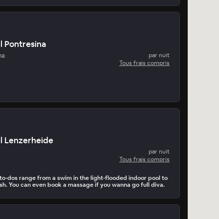
l Pontresina
na
par nuit
Tous frais compris
l Lenzerheide
par nuit
Tous frais compris
o-dos range from a swim in the light-flooded indoor pool to
esh. You can even book a massage if you wanna go full diva.