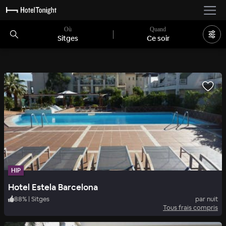
Où
Quand
Sitges
Ce soir
HIP
Hotel Estela Barcelona
88
%
|
Sitges
par nuit
Tous frais compris