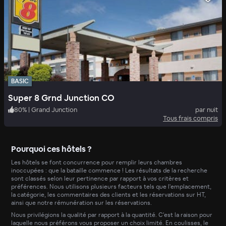
BASIC
Super 8 Grnd Junction CO
80
%
|
Grand Junction
par nuit
Tous frais compris
Pourquoi ces hôtels ?
Les hôtels se font concurrence pour remplir leurs chambres
inoccupées : que la bataille commence ! Les résultats de la recherche
sont classés selon leur pertinence par rapport à vos critères et
préférences. Nous utilisons plusieurs facteurs tels que l'emplacement,
la catégorie, les commentaires des clients et les réservations sur HT,
ainsi que notre rémunération sur les réservations.
Nous privilégions la qualité par rapport à la quantité. C'est la raison pour
laquelle nous préférons vous proposer un choix limité. En coulisses, le