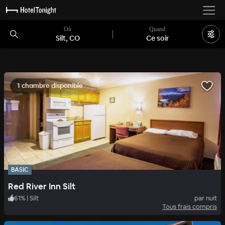
Où
Quand
Silt, CO
Ce soir
1 chambre disponible
BASIC
Red River Inn Silt
61
%
|
Silt
par nuit
Tous frais compris