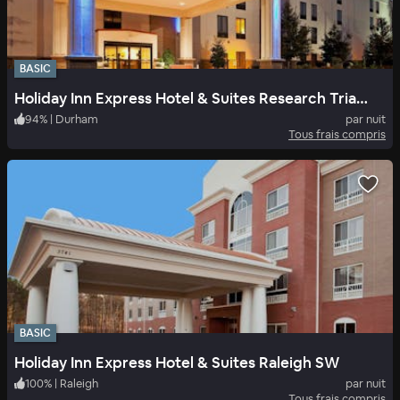
BASIC
Holiday Inn Express Hotel & Suites Research Triangle Park
94
%
|
Durham
par nuit
Tous frais compris
BASIC
Holiday Inn Express Hotel & Suites Raleigh SW
100
%
|
Raleigh
par nuit
Tous frais compris