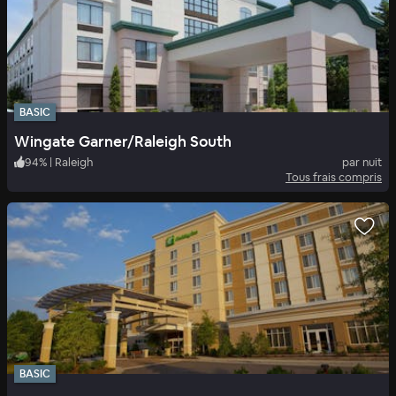
BASIC
Wingate Garner/Raleigh South
94
%
|
Raleigh
par nuit
Tous frais compris
BASIC