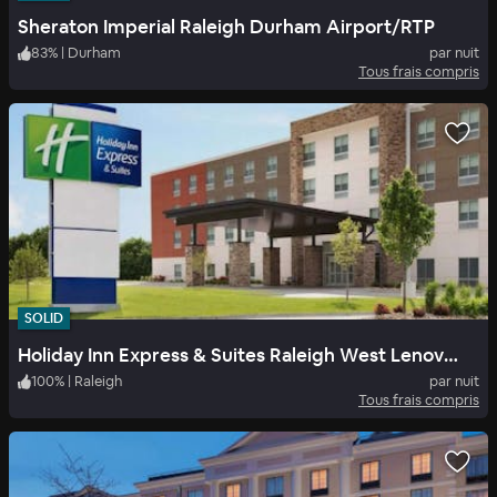
Sheraton Imperial Raleigh Durham Airport/RTP
83
%
|
Durham
par nuit
Tous frais compris
SOLID
Holiday Inn Express & Suites Raleigh West Lenovo Center By Ihg
100
%
|
Raleigh
par nuit
Tous frais compris