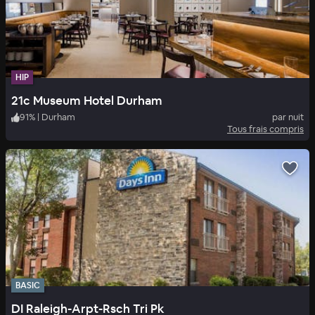
HIP
21c Museum Hotel Durham
91
%
|
Durham
par nuit
Tous frais compris
BASIC
DI Raleigh-Arpt-Rsch Tri Pk