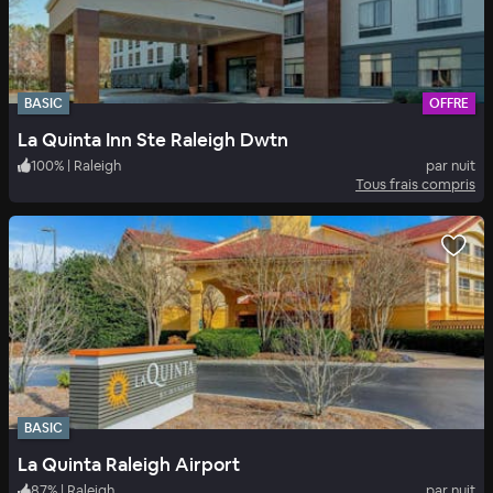
BASIC
OFFRE
La Quinta Inn Ste Raleigh Dwtn
100
%
|
Raleigh
par nuit
Tous frais compris
BASIC
La Quinta Raleigh Airport
87
%
|
Raleigh
par nuit