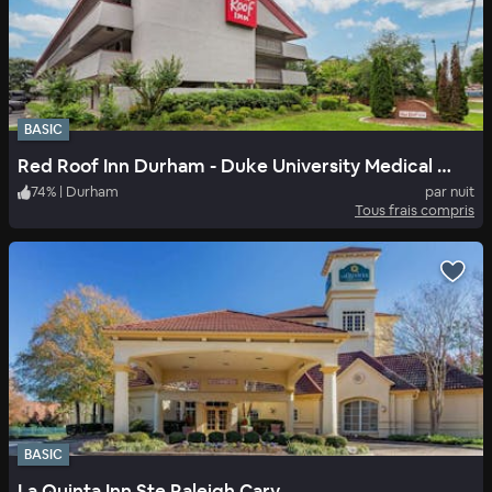
BASIC
Red Roof Inn Durham - Duke University Medical Center
74
%
|
Durham
par nuit
Tous frais compris
BASIC
La Quinta Inn Ste Raleigh Cary