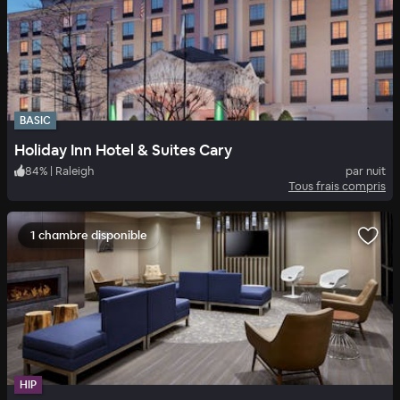
BASIC
Holiday Inn Hotel & Suites Cary
84
%
|
Raleigh
par nuit
Tous frais compris
1 chambre disponible
HIP