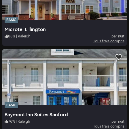
BASIC
Microtel Lillington
88
%
|
Raleigh
par nuit
Tous frais compris
BASIC
Baymont Inn Suites Sanford
76
%
|
Raleigh
par nuit
Tous frais compris