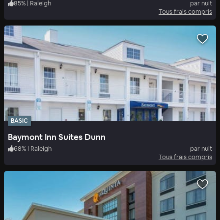
85
%
|
Raleigh
par nuit
Tous frais compris
BASIC
Baymont Inn Suites Dunn
68
%
|
Raleigh
par nuit
Tous frais compris