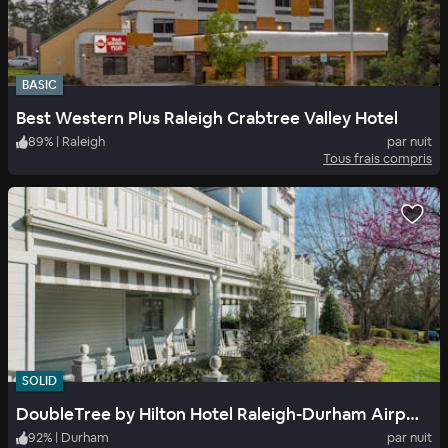
BASIC
Best Western Plus Raleigh Crabtree Valley Hotel
89
%
|
Raleigh
par nuit
Tous frais compris
SOLID
DoubleTree by Hilton Hotel Raleigh-Durham Airport at Research Triangle Park
92
%
|
Durham
par nuit