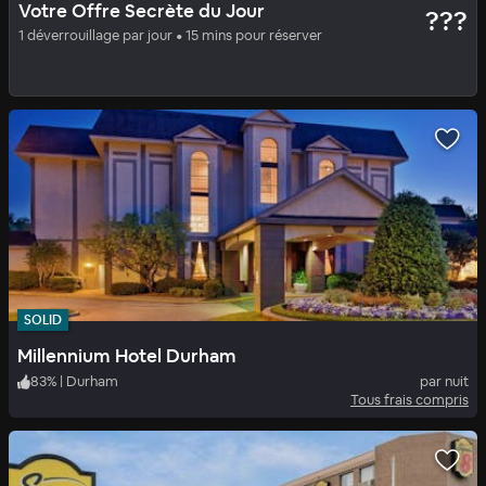
Votre Offre Secrète du Jour
???
Millennium Hotel Durham
1 déverrouillage par jour • 15 mins pour réserver
83
%
|
Durham
par nuit
Tous frais compris
SOLID
Millennium Hotel Durham
83
%
|
Durham
par nuit
Tous frais compris