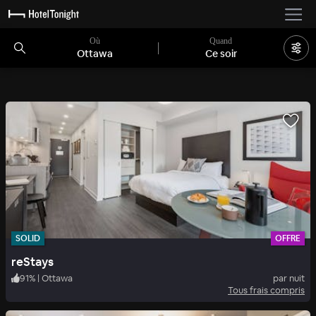
Où
Quand
Ottawa
Ce soir
SOLID
OFFRE
reStays
91
%
|
Ottawa
par nuit
Tous frais compris