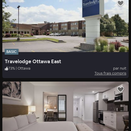
BASIC
Travelodge Ottawa East
73
%
|
Ottawa
par nuit
Tous frais compris