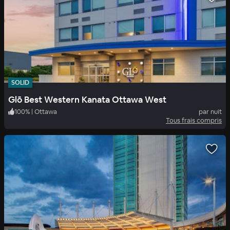
SOLID
Glō Best Western Kanata Ottawa West
100
%
|
Ottawa
par nuit
Tous frais compris