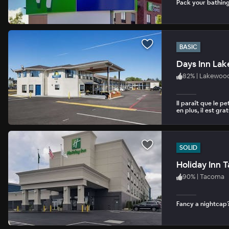
Pack your bathing 
BASIC
Days Inn La
82
%
|
Lakewoo
Il paraît que le pe
en plus, il est grat
SOLID
Holiday Inn 
90
%
|
Tacoma
Fancy a nightcap?