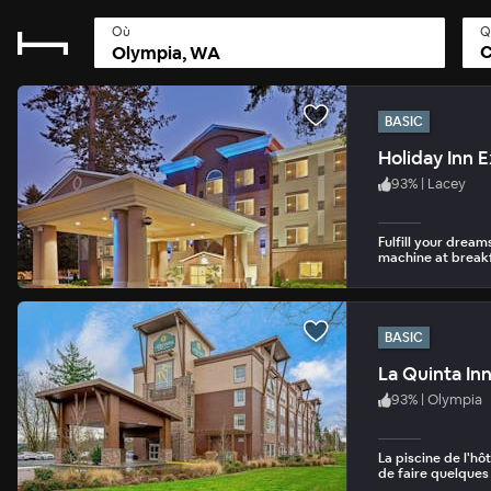
Où
Q
C
BASIC
Holiday Inn 
93
%
|
Lacey
Fulfill your drea
machine at breakf
BASIC
La Quinta In
93
%
|
Olympia
La piscine de l'h
de faire quelques