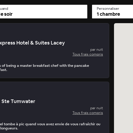
uand
Personnaliser
e soir
1 chambre
Express Hotel & Suites Lacey
par nuit
Tous frais compris
ms of being a master breakfast chef with the pancake
ast.
n Ste Tumwater
par nuit
Tous frais compris
ôtel tombe à pic quand vous avez envie de vous rafraîchir ou
 longueurs.