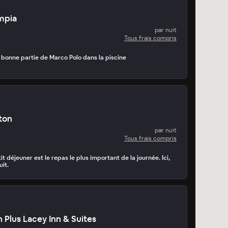
mpia
par nuit
Tous frais compris
e bonne partie de Marco Polo dans la piscine
ton
par nuit
Tous frais compris
tit déjeuner est le repas le plus important de la journée. Ici,
uit.
 Plus Lacey Inn & Suites