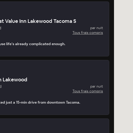
st Value Inn Lakewood Tacoma S
d
par nuit
Tous frais compris
use life’s already complicated enough.
n Lakewood
d
par nuit
Tous frais compris
ated just a 15-min drive from downtown Tacoma.