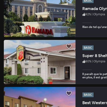
BASIC
Ramada Oly
92
%
|
Olympia
Rien de tel qu'un
BASIC
Super 8 Shel
80
%
|
Olympia
Il paraît que le pe
en plus, il est grat
BASIC
Best Western