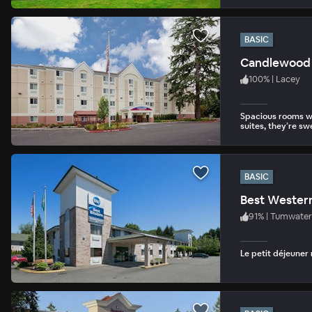
BASIC
Candlewood 
100
%
|
Lacey
Spacious rooms wi
suites, they’re sw
BASIC
Best Wester
91
%
|
Tumwater
Le petit déjeuner 