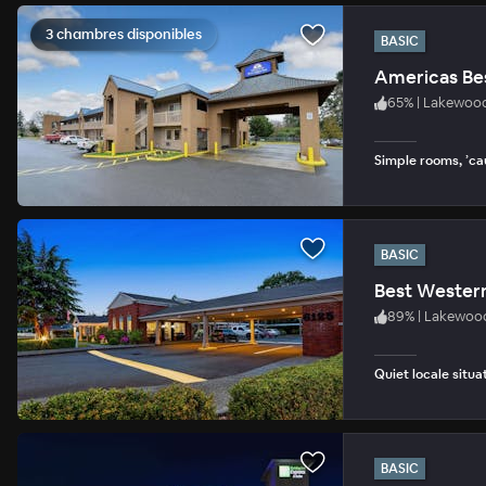
3 chambres disponibles
BASIC
Americas Be
65
%
|
Lakewoo
Simple rooms, ’ca
BASIC
Best Wester
89
%
|
Lakewoo
Quiet locale situ
BASIC