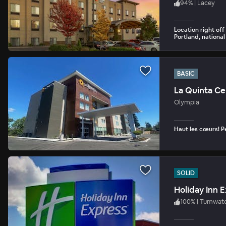
94
%
|
Lacey
Location right off
Portland, nationa
BASIC
La Quinta Ce
Olympia
Haut les cœurs! Pe
SOLID
Holiday Inn 
100
%
|
Tumwat