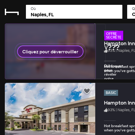
Où
Q
C
BASIC
OFFRE
SECRÈTE
Hampton Inn
???
Votre Offre 
93
%
|
Naples, F
Cliquez pour déverrouiller
1 déverrouillage 
Débloquez
Hot breakfast spr
pour
when you've gotta
révéler
notre
plus
grande
réduction.
BASIC
Hampton Inn
93
%
|
Naples, F
Hot breakfast spr
when you've gotta