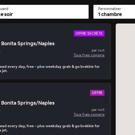
uand
Personnaliser
e soir
1 chambre
OFFRE SECRÈTE
 Bonita Springs/Naples
Secrète du Jour
L
par nuit
par jour • 15 mins pour réserver
Tous frais compris
ead every day, free – plus weekday grab & go brekkie for
 jet.
OFFRE
 Bonita Springs/Naples
L
par nuit
Tous frais compris
ead every day, free – plus weekday grab & go brekkie for
 jet.