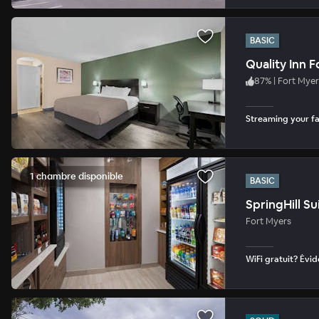
BASIC
Quality Inn 
87
%
|
Fort Myer
Streaming your fav
1 chambre disponible
BASIC
SpringHill Su
Fort Myers
WiFi gratuit? Év