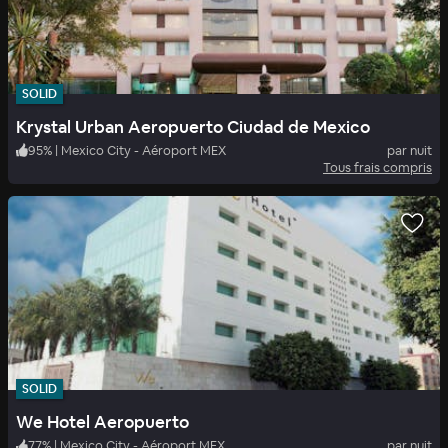
SOLID
Krystal Urban Aeropuerto Ciudad de Mexico
95
%
|
Mexico City - Aéroport MEX
par nuit
Tous frais compris
SOLID
We Hotel Aeropuerto
77
%
|
Mexico City - Aéroport MEX
par nuit