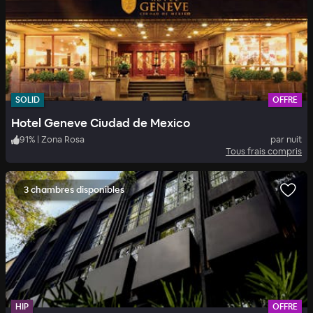
SOLID
OFFRE
Hotel Geneve Ciudad de Mexico
91
%
|
Zona Rosa
par nuit
Tous frais compris
3 chambres disponibles
HIP
OFFRE