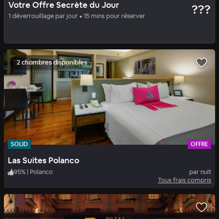
Votre Offre Secrète du Jour
???
District Polanco by Lumina
1 déverrouillage par jour • 15 mins pour réserver
50
%
|
Mexico City - Polanco
par nuit
Tous frais compris
2 chambres disponibles
SOLID
OFFRE
Las Suites Polanco
95
%
|
Polanco
par nuit
Tous frais compris