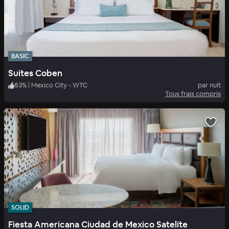
BASIC
Suites Coben
83
%
|
Mexico City - WTC
par nuit
Tous frais compris
SOLID
Fiesta Americana Ciudad de Mexico Satelite