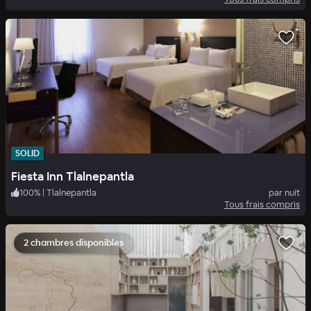
SOLID
Fiesta Inn Tlalnepantla
100
%
|
Tlalnepantla
par nuit
Tous frais compris
2 chambres disponibles