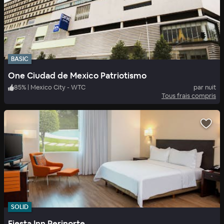
BASIC
One Ciudad de Mexico Patriotismo
85
%
|
Mexico City - WTC
par nuit
Tous frais compris
SOLID
Fiesta Inn Perinorte