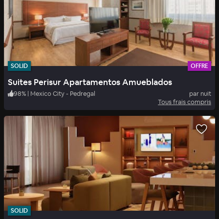
SOLID
OFFRE
Suites Perisur Apartamentos Amueblados
98
%
|
Mexico City - Pedregal
par nuit
Tous frais compris
SOLID