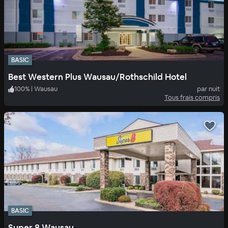
BASIC
Best Western Plus Wausau/Rothschild Hotel
100
%
|
Wausau
par nuit
Tous frais compris
BASIC
Super 8 Wausau