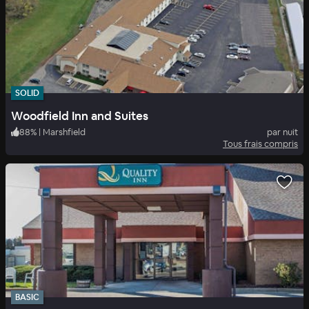
SOLID
Woodfield Inn and Suites
88
%
|
Marshfield
par nuit
Tous frais compris
BASIC