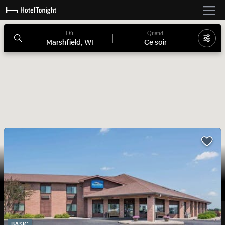
Où
Quand
Marshfield, WI
Ce soir
BASIC