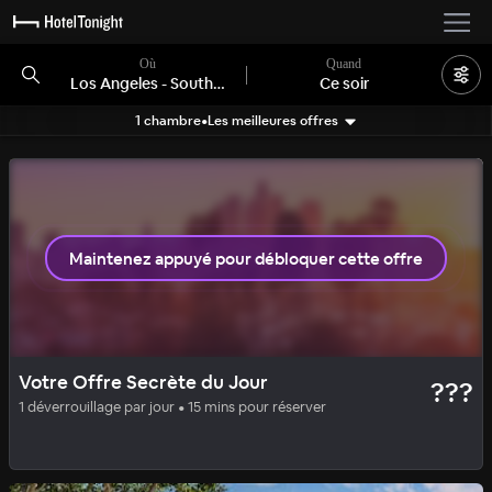
Où
Quand
Los Angeles - South Bay, CA
Ce soir
1 chambre
•
Les meilleures offres
Search filters
1 chambre disponible
Maintenez appuyé pour débloquer cette offre
SOLID
OFFRE SECRÈTE
Votre Offre Secrète du Jour
???
Pasadena Hotel and Pool
1 déverrouillage par jour • 15 mins pour réserver
95
%
|
Pasadena
par nuit
Tous frais compris