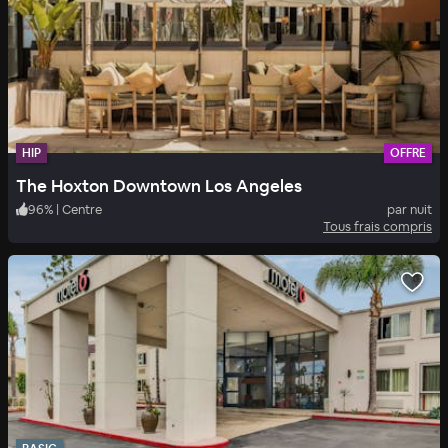
HIP
OFFRE
The Hoxton Downtown Los Angeles
96
%
|
Centre
par nuit
Tous frais compris