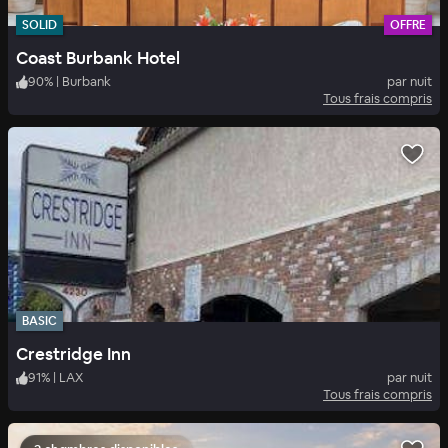
SOLID
OFFRE
Coast Burbank Hotel
90
%
|
Burbank
par nuit
Tous frais compris
BASIC
Crestridge Inn
91
%
|
LAX
par nuit
Tous frais compris