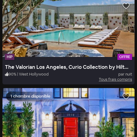
HIP
OFFRE
The Valorian Los Angeles, Curio Collection by Hilton
90
%
|
West Hollywood
par nuit
Tous frais compris
1 chambre disponible