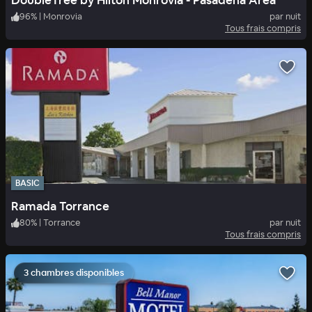
DoubleTree by Hilton Monrovia - Pasadena Area
96
%
|
Monrovia
par nuit
Tous frais compris
BASIC
Ramada Torrance
80
%
|
Torrance
par nuit
Tous frais compris
3 chambres disponibles