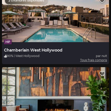
2 chambres disponibles
HIP
Chamberlain West Hollywood
90
%
|
West Hollywood
par nuit
Tous frais compris