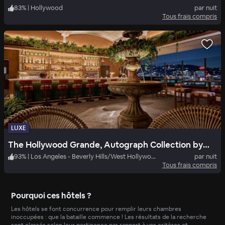
83
%
|
Hollywood
par nuit
Tous frais compris
LUXE
The Hollywood Grande, Autograph Collection by Marriott
93
%
|
Los Angeles - Beverly Hills/West Hollywood
par nuit
Tous frais compris
Pourquoi ces hôtels ?
Les hôtels se font concurrence pour remplir leurs chambres
inoccupées : que la bataille commence ! Les résultats de la recherche
sont classés selon leur pertinence par rapport à vos critères et