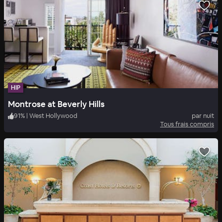
HIP
Montrose at Beverly Hills
91
%
|
West Hollywood
par nuit
Tous frais compris