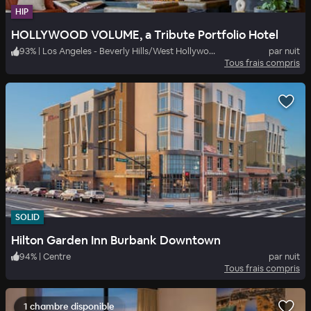
HIP
HOLLYWOOD VOLUME, a Tribute Portfolio Hotel
93
%
|
Los Angeles - Beverly Hills/West Hollywood
par nuit
Tous frais compris
SOLID
Hilton Garden Inn Burbank Downtown
94
%
|
Centre
par nuit
Tous frais compris
1 chambre disponible