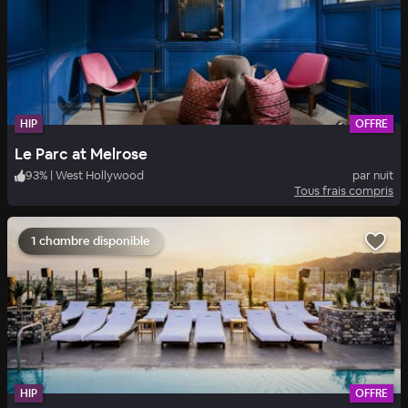
HIP
OFFRE
Le Parc at Melrose
93
%
|
West Hollywood
par nuit
Tous frais compris
1 chambre disponible
HIP
OFFRE