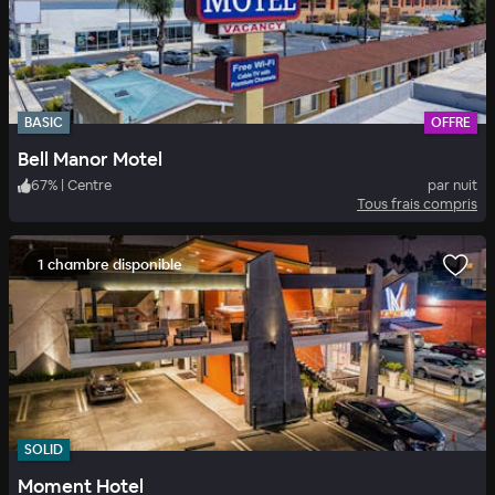
BASIC
OFFRE
Bell Manor Motel
67
%
|
Centre
par nuit
Tous frais compris
1 chambre disponible
SOLID
Moment Hotel