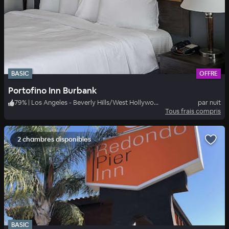
BASIC
OFFRE
Portofino Inn Burbank
79
%
|
Los Angeles - Beverly Hills/West Hollywood
par nuit
Tous frais compris
2 chambres disponibles
BASIC