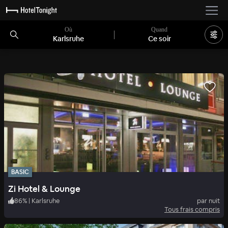
Où
Quand
Karlsruhe
Ce soir
BASIC
Zi Hotel & Lounge
86
%
|
Karlsruhe
par nuit
Tous frais compris