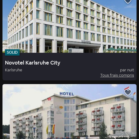
SOLID
Novotel Karlsruhe City
Karlsruhe
par nuit
Tous frais compris