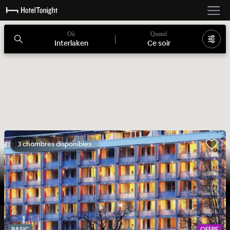
Où
Quand
Interlaken
Ce soir
3 chambres disponibles
BASIC
OFFRE