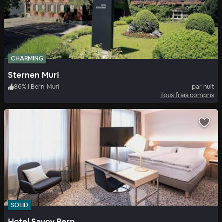
CHARMING
Sternen Muri
86
%
|
Bern-Muri
par nuit
Tous frais compris
SOLID
Hotel Savoy Bern