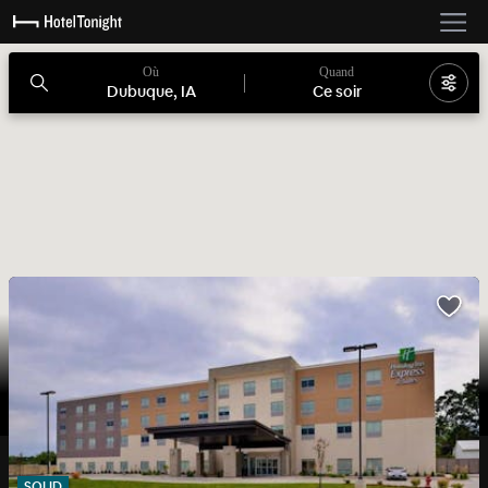
Où
Quand
Dubuque, IA
Ce soir
SOLID