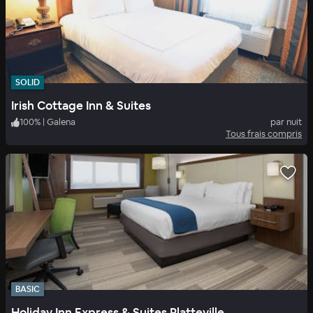
SOLID
Irish Cottage Inn & Suites
100
%
|
Galena
par nuit
Tous frais compris
BASIC
Holiday Inn Express & Suites Platteville