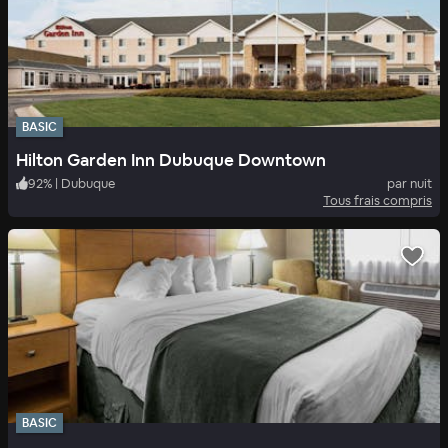
BASIC
Hilton Garden Inn Dubuque Downtown
92
%
|
Dubuque
par nuit
Tous frais compris
BASIC