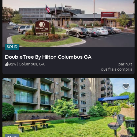
SOLID
DoubleTree By Hilton Columbus GA
92
%
|
Columbus, GA
par nuit
Tous frais compris