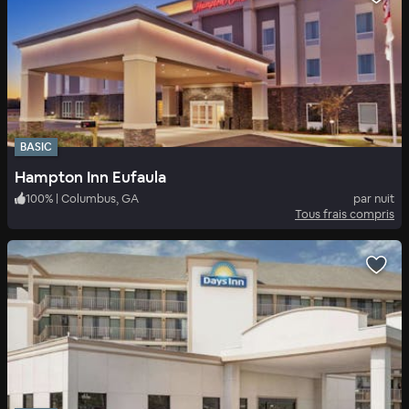
BASIC
Hampton Inn Eufaula
100
%
|
Columbus, GA
par nuit
Tous frais compris