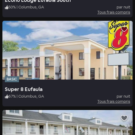
Econo Lodge Eufaula South
50
%
|
Columbus, GA
par nuit
Tous frais compris
BASIC
Super 8 Eufaula
67
%
|
Columbus, GA
par nuit
Tous frais compris