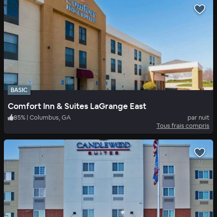
BASIC
Comfort Inn & Suites LaGrange East
85
%
|
Columbus, GA
par nuit
Tous frais compris