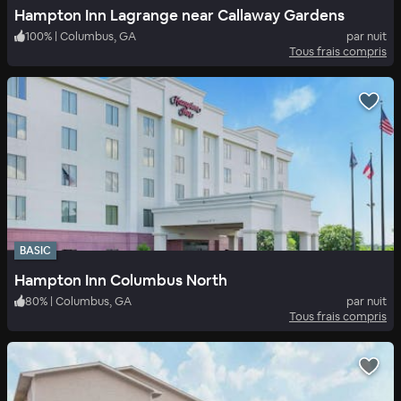
Hampton Inn Lagrange near Callaway Gardens
100
%
|
Columbus, GA
par nuit
Tous frais compris
BASIC
Hampton Inn Columbus North
80
%
|
Columbus, GA
par nuit
Tous frais compris