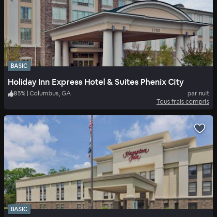
BASIC
Holiday Inn Express Hotel & Suites Phenix City
85
%
|
Columbus, GA
par nuit
Tous frais compris
BASIC