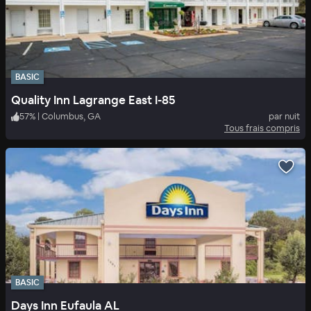
BASIC
Quality Inn Lagrange East I-85
57
%
|
Columbus, GA
par nuit
Tous frais compris
BASIC
Days Inn Eufaula AL