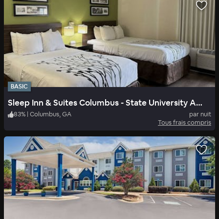
BASIC
Sleep Inn & Suites Columbus - State University Area
83
%
|
Columbus, GA
par nuit
Tous frais compris